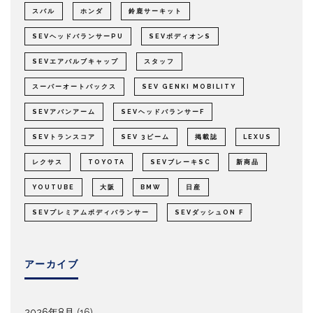
スバル
ホンダ
鈴鹿サーキット
SEVヘッドバランサーPU
SEVボディオンS
SEVエアバルブキャップ
スタッフ
スーパーオートバックス
SEV GENKI MOBILITY
SEVアバンアーム
SEVヘッドバランサーF
SEVトランスコア
SEV 3ビーム
掲載誌
LEXUS
レクサス
TOYOTA
SEVブレーキSC
新商品
YOUTUBE
大阪
BMW
日産
SEVプレミアムボディバランサー
SEVダッシュON F
アーカイブ
2026年8月
(16)