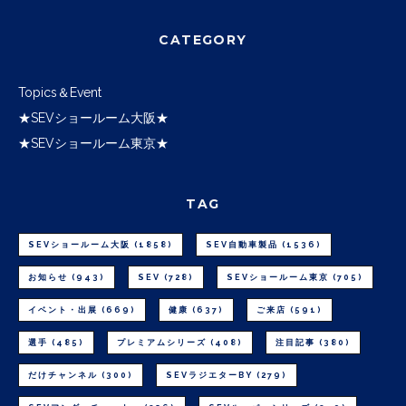
CATEGORY
Topics＆Event
★SEVショールーム大阪★
★SEVショールーム東京★
TAG
SEVショールーム大阪
(1858)
SEV自動車製品
(1536)
お知らせ
(943)
SEV
(728)
SEVショールーム東京
(705)
イベント・出展
(669)
健康
(637)
ご来店
(591)
選手
(485)
プレミアムシリーズ
(408)
注目記事
(380)
だけチャンネル
(300)
SEVラジエターBY
(279)