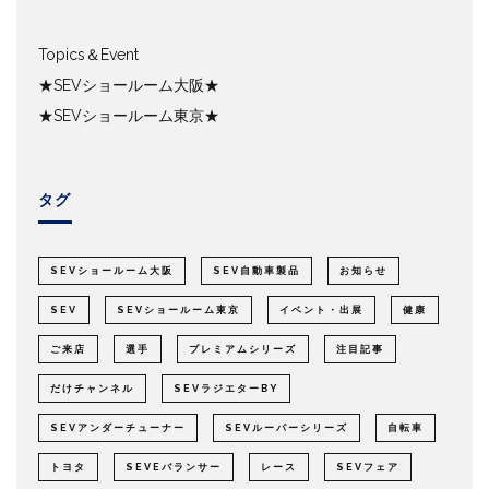
Topics＆Event
★SEVショールーム大阪★
★SEVショールーム東京★
タグ
SEVショールーム大阪
SEV自動車製品
お知らせ
SEV
SEVショールーム東京
イベント・出展
健康
ご来店
選手
プレミアムシリーズ
注目記事
だけチャンネル
SEVラジエターBY
SEVアンダーチューナー
SEVルーパーシリーズ
自転車
トヨタ
SEVEバランサー
レース
SEVフェア