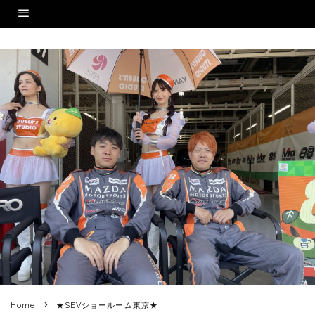
Home
★SEVショールーム東京★