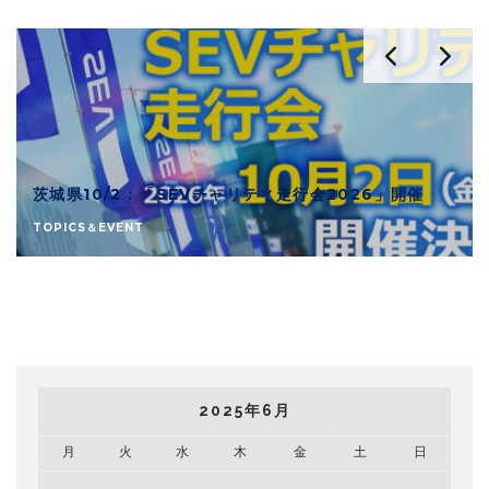
茨城県10/2：「SEVチャリティ走行会2026」開催
TOPICS＆EVENT
2025年6月
月
火
水
木
金
土
日