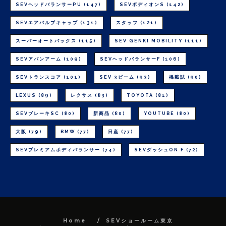
SEVヘッドバランサーPU
(147)
SEVボディオンS
(142)
SEVエアバルブキャップ
(131)
スタッフ
(121)
スーパーオートバックス
(115)
SEV GENKI MOBILITY
(111)
SEVアバンアーム
(109)
SEVヘッドバランサーF
(106)
SEVトランスコア
(101)
SEV 3ビーム
(93)
掲載誌
(90)
LEXUS
(89)
レクサス
(83)
TOYOTA
(81)
SEVブレーキSC
(80)
新商品
(80)
YOUTUBE
(80)
大阪
(79)
BMW
(77)
日産
(77)
SEVプレミアムボディバランサー
(74)
SEVダッシュON F
(72)
Home
SEVショールーム東京