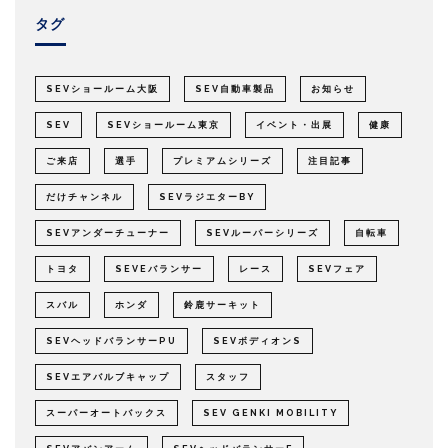
タグ
SEVショールーム大阪
SEV自動車製品
お知らせ
SEV
SEVショールーム東京
イベント・出展
健康
ご来店
選手
プレミアムシリーズ
注目記事
だけチャンネル
SEVラジエターBY
SEVアンダーチューナー
SEVルーパーシリーズ
自転車
トヨタ
SEVEバランサー
レース
SEVフェア
スバル
ホンダ
鈴鹿サーキット
SEVヘッドバランサーPU
SEVボディオンS
SEVエアバルブキャップ
スタッフ
スーパーオートバックス
SEV GENKI MOBILITY