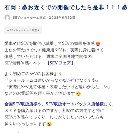
石岡：🎪お近くでの開催でしたら是非！！！🎪
SEVショールーム東京
·
2025年6月22日
★SEVショールーム東京★
愛車💕にSEVを取付け試乗してSEVの効果を体感
またお車だけでなく健康用SEVも、実際に身に着けて
体感していただける、週末に全国各地で開催の
SEV無料体感イベント
【SEV フェア】
よく初めてのSEVのお客様より、
『ショールームは遠いからなかなか行けなくて💦』
『実際にSEV見て体感・装着したいけど遠いからな～💦』
などのお電話等を頂く事がございます
全国SEV取扱店様
や、
SEV取扱オートバックス店舗様
にて、
ＳＥＶを購入頂けるのですが、初めての方ですと特に
SEVの体感をじっくり・しっかりしたいといった方も
多くいらっしゃいます