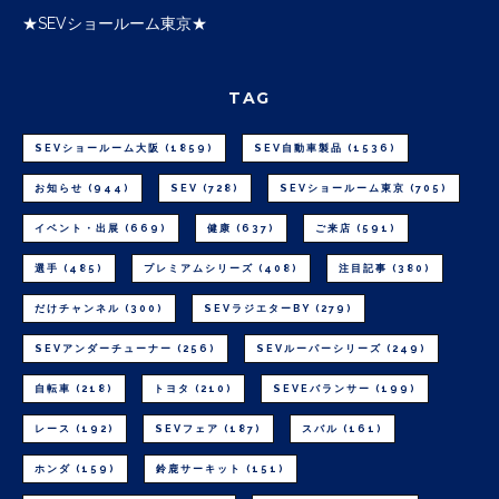
★SEVショールーム東京★
TAG
SEVショールーム大阪
(1859)
SEV自動車製品
(1536)
お知らせ
(944)
SEV
(728)
SEVショールーム東京
(705)
イベント・出展
(669)
健康
(637)
ご来店
(591)
選手
(485)
プレミアムシリーズ
(408)
注目記事
(380)
だけチャンネル
(300)
SEVラジエターBY
(279)
SEVアンダーチューナー
(256)
SEVルーパーシリーズ
(249)
自転車
(218)
トヨタ
(210)
SEVEバランサー
(199)
レース
(192)
SEVフェア
(187)
スバル
(161)
ホンダ
(159)
鈴鹿サーキット
(151)