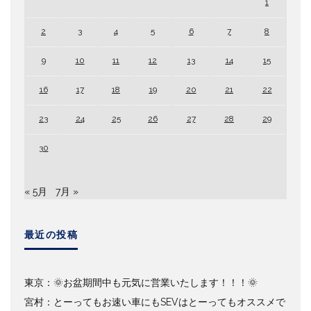
1
2
3
4
5
6
7
8
9
10
11
12
13
14
15
16
17
18
19
20
21
22
23
24
25
26
27
28
29
30
« 5月
7月 »
最近の投稿
東京：🌞お盆期間中も元気に営業いたします！！！🌞
宮村：とーってもお速い車にもSEVはとーってもオススメで