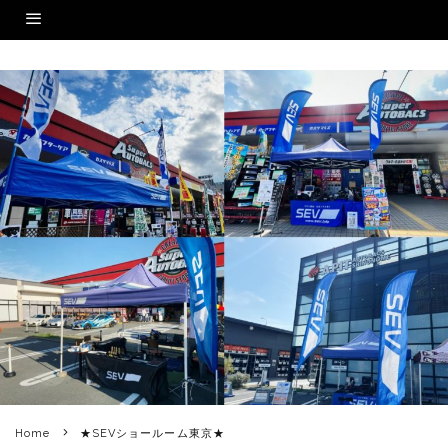
Home
★SEVショールーム東京★