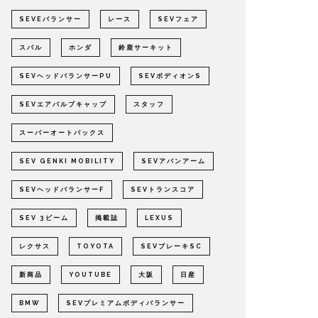
SEVEバランサー
レース
SEVフェア
スバル
ホンダ
鈴鹿サーキット
SEVヘッドバランサーPU
SEVボディオンS
SEVエアバルブキャップ
スタッフ
スーパーオートバックス
SEV GENKI MOBILITY
SEVアバンアーム
SEVヘッドバランサーF
SEVトランスコア
SEV 3ビーム
掲載誌
LEXUS
レクサス
TOYOTA
SEVブレーキSC
新商品
YOUTUBE
大阪
日産
BMW
SEVプレミアムボディバランサー