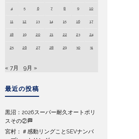
4
5
6
7
8
9
10
11
12
13
14
15
16
17
18
19
20
21
22
23
24
25
26
27
28
29
30
31
« 7月
9月 »
最近の投稿
黒沼：2026スーパー耐久オートポリ
スその②🏁
宮村：＃感動リングことSEVナンバ