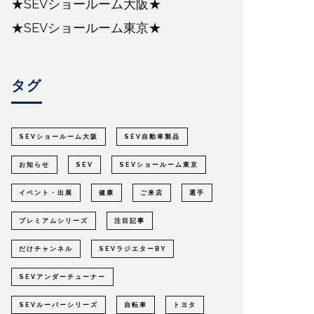
★SEVショールーム大阪★
★SEVショールーム東京★
タグ
SEVショールーム大阪
SEV自動車製品
お知らせ
SEV
SEVショールーム東京
イベント・出展
健康
ご来店
選手
プレミアムシリーズ
注目記事
だけチャンネル
SEVラジエターBY
SEVアンダーチューナー
SEVルーパーシリーズ
自転車
トヨタ