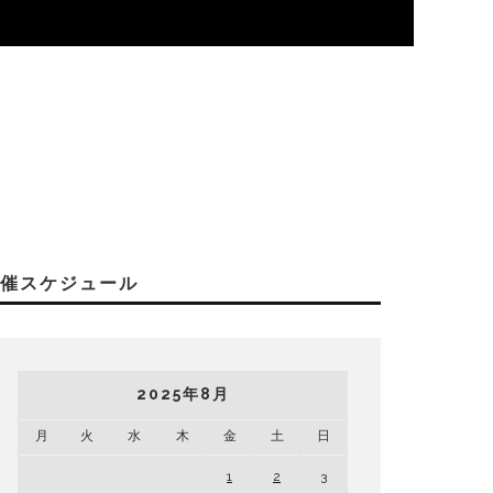
開催スケジュール
2025年8月
月
火
水
木
金
土
日
1
2
3