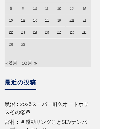
8
9
10
11
12
13
14
15
16
17
18
19
20
21
22
23
24
25
26
27
28
29
30
« 8月
10月 »
最近の投稿
黒沼：2026スーパー耐久オートポリ
スその②🏁
宮村：＃感動リングことSEVナンバ