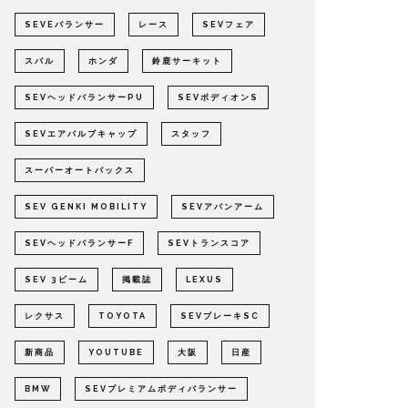
SEVEバランサー
レース
SEVフェア
スバル
ホンダ
鈴鹿サーキット
SEVヘッドバランサーPU
SEVボディオンS
SEVエアバルブキャップ
スタッフ
スーパーオートバックス
SEV GENKI MOBILITY
SEVアバンアーム
SEVヘッドバランサーF
SEVトランスコア
SEV 3ビーム
掲載誌
LEXUS
レクサス
TOYOTA
SEVブレーキSC
新商品
YOUTUBE
大阪
日産
BMW
SEVプレミアムボディバランサー