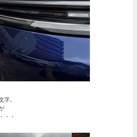
文字。
が
・・・