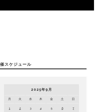
開催スケジュール
2025年9月
月
火
水
木
金
土
日
1
2
3
4
5
6
7