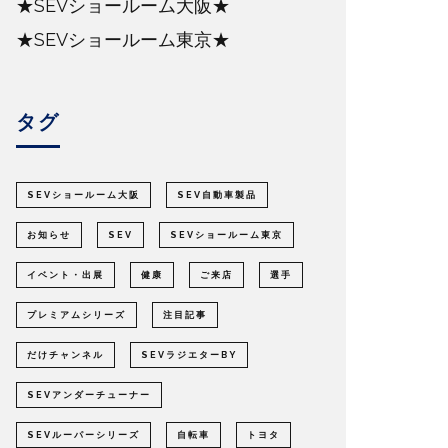
★SEVショールーム大阪★
★SEVショールーム東京★
タグ
SEVショールーム大阪
SEV自動車製品
お知らせ
SEV
SEVショールーム東京
イベント・出展
健康
ご来店
選手
プレミアムシリーズ
注目記事
だけチャンネル
SEVラジエターBY
SEVアンダーチューナー
SEVルーパーシリーズ
自転車
トヨタ