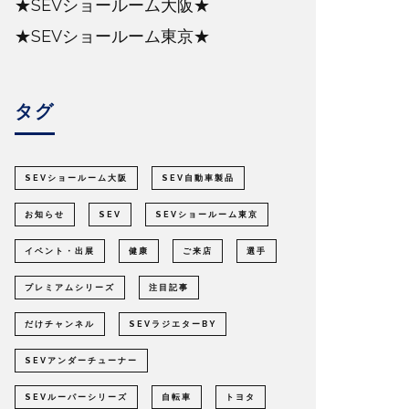
★SEVショールーム大阪★
★SEVショールーム東京★
タグ
SEVショールーム大阪
SEV自動車製品
お知らせ
SEV
SEVショールーム東京
イベント・出展
健康
ご来店
選手
プレミアムシリーズ
注目記事
だけチャンネル
SEVラジエターBY
SEVアンダーチューナー
SEVルーパーシリーズ
自転車
トヨタ