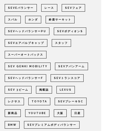
SEVEバランサー
レース
SEVフェア
スバル
ホンダ
鈴鹿サーキット
SEVヘッドバランサーPU
SEVボディオンS
SEVエアバルブキャップ
スタッフ
スーパーオートバックス
SEV GENKI MOBILITY
SEVアバンアーム
SEVヘッドバランサーF
SEVトランスコア
SEV 3ビーム
掲載誌
LEXUS
レクサス
TOYOTA
SEVブレーキSC
新商品
YOUTUBE
大阪
日産
BMW
SEVプレミアムボディバランサー