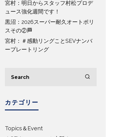
宮村：明日からスタッフ村松プロデ
ュース強化週間です！
黒沼：2026スーパー耐久オートポリ
スその②🏁
宮村：＃感動リングことSEVナンバ
ープレートリング
カテゴリー
Topics＆Event