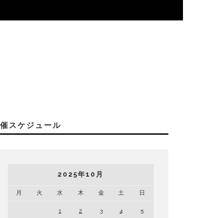
開催スケジュール
2025年10月
月
火
水
木
金
土
日
1
2
3
4
5