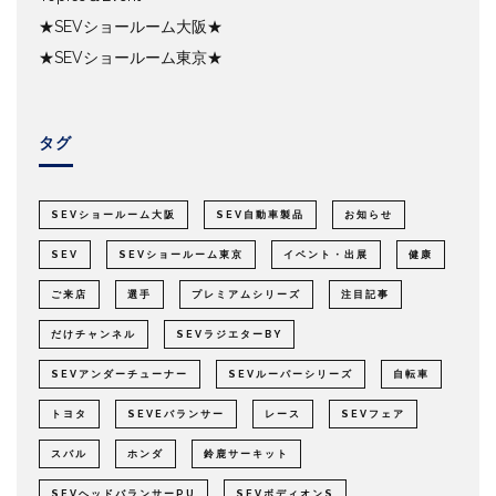
★SEVショールーム大阪★
★SEVショールーム東京★
タグ
SEVショールーム大阪
SEV自動車製品
お知らせ
SEV
SEVショールーム東京
イベント・出展
健康
ご来店
選手
プレミアムシリーズ
注目記事
だけチャンネル
SEVラジエターBY
SEVアンダーチューナー
SEVルーパーシリーズ
自転車
トヨタ
SEVEバランサー
レース
SEVフェア
スバル
ホンダ
鈴鹿サーキット
SEVヘッドバランサーPU
SEVボディオンS