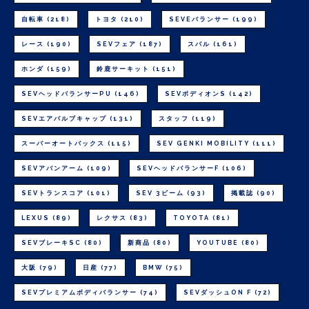
自転車
(218)
トヨタ
(210)
SEVEバランサー
(199)
レース
(190)
SEVフェア
(187)
スバル
(161)
ホンダ
(159)
鈴鹿サーキット
(151)
SEVヘッドバランサーPU
(146)
SEVボディオンS
(142)
SEVエアバルブキャップ
(131)
スタッフ
(119)
スーパーオートバックス
(115)
SEV GENKI MOBILITY
(111)
SEVアバンアーム
(109)
SEVヘッドバランサーF
(106)
SEVトランスコア
(101)
SEV 3ビーム
(93)
掲載誌
(90)
LEXUS
(89)
レクサス
(83)
TOYOTA
(81)
SEVブレーキSC
(80)
新商品
(80)
YOUTUBE
(80)
大阪
(79)
日産
(77)
BMW
(75)
SEVプレミアムボディバランサー
(74)
SEVダッシュON F
(72)