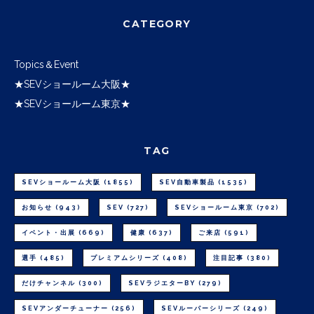
CATEGORY
Topics＆Event
★SEVショールーム大阪★
★SEVショールーム東京★
TAG
SEVショールーム大阪
(1855)
SEV自動車製品
(1535)
お知らせ
(943)
SEV
(727)
SEVショールーム東京
(702)
イベント・出展
(669)
健康
(637)
ご来店
(591)
選手
(485)
プレミアムシリーズ
(408)
注目記事
(380)
だけチャンネル
(300)
SEVラジエターBY
(279)
SEVアンダーチューナー
(256)
SEVルーパーシリーズ
(249)