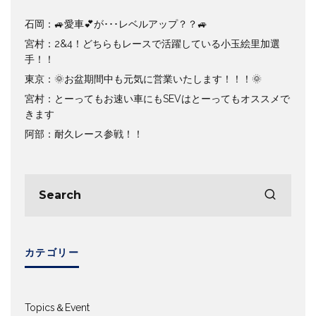
石岡：🚙愛車💕が･･･レベルアップ？？🚙
宮村：2&4！どちらもレースで活躍している小玉絵里加選
手！！
東京：🌞お盆期間中も元気に営業いたします！！！🌞
宮村：とーってもお速い車にもSEVはとーってもオススメで
きます
阿部：耐久レース参戦！！
カテゴリー
Topics＆Event