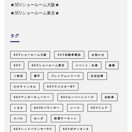
★SEVショールーム大阪★
★SEVショールーム東京★
タグ
SEVショールーム大阪
SEV自動車製品
お知らせ
SEV
SEVショールーム東京
イベント・出展
健康
ご来店
選手
プレミアムシリーズ
注目記事
だけチャンネル
SEVラジエターBY
SEVアンダーチューナー
SEVルーパーシリーズ
自転車
トヨタ
SEVEバランサー
レース
SEVフェア
スバル
ホンダ
鈴鹿サーキット
SEVヘッドバランサーPU
SEVボディオンS