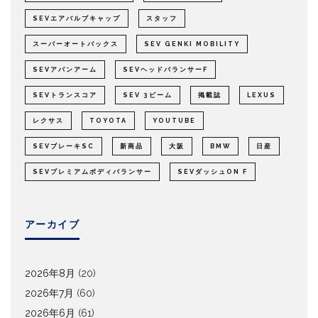
SEVエアバルブキャップ
スタッフ
スーパーオートバックス
SEV GENKI MOBILITY
SEVアバンアーム
SEVヘッドバランサーF
SEVトランスコア
SEV 3ビーム
掲載誌
LEXUS
レクサス
TOYOTA
YOUTUBE
SEVブレーキSC
新商品
大阪
BMW
日産
SEVプレミアムボディバランサー
SEVダッシュON F
アーカイブ
2026年8月
(20)
2026年7月
(60)
2026年6月
(61)