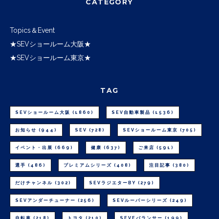
CATEGORY
Topics＆Event
★SEVショールーム大阪★
★SEVショールーム東京★
TAG
SEVショールーム大阪
(1860)
SEV自動車製品
(1536)
お知らせ
(944)
SEV
(728)
SEVショールーム東京
(705)
イベント・出展
(669)
健康
(637)
ご来店
(591)
選手
(486)
プレミアムシリーズ
(408)
注目記事
(380)
だけチャンネル
(302)
SEVラジエターBY
(279)
SEVアンダーチューナー
(256)
SEVルーパーシリーズ
(249)
自転車
(218)
トヨタ
(210)
SEVEバランサー
(199)