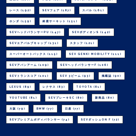
レース
(192)
SEVフェア
(187)
スバル
(161)
ホンダ
(159)
鈴鹿サーキット
(151)
SEVヘッドバランサーPU
(147)
SEVボディオンS
(142)
SEVエアバルブキャップ
(131)
スタッフ
(121)
スーパーオートバックス
(115)
SEV GENKI MOBILITY
(111)
SEVアバンアーム
(109)
SEVヘッドバランサーF
(106)
SEVトランスコア
(101)
SEV 3ビーム
(93)
掲載誌
(90)
LEXUS
(89)
レクサス
(83)
TOYOTA
(81)
YOUTUBE
(81)
SEVブレーキSC
(80)
新商品
(80)
大阪
(79)
BMW
(77)
日産
(77)
SEVプレミアムボディバランサー
(74)
SEVダッシュON F
(72)