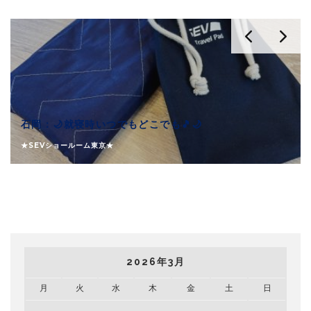
石岡：🌙就寝時いつでもどこでも🎵🌙
★SEVショールーム東京★
2026年3月
月
火
水
木
金
土
日