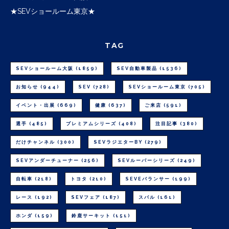
★SEVショールーム東京★
TAG
SEVショールーム大阪
(1859)
SEV自動車製品
(1536)
お知らせ
(944)
SEV
(728)
SEVショールーム東京
(705)
イベント・出展
(669)
健康
(637)
ご来店
(591)
選手
(485)
プレミアムシリーズ
(408)
注目記事
(380)
だけチャンネル
(300)
SEVラジエターBY
(279)
SEVアンダーチューナー
(256)
SEVルーパーシリーズ
(249)
自転車
(218)
トヨタ
(210)
SEVEバランサー
(199)
レース
(192)
SEVフェア
(187)
スバル
(161)
ホンダ
(159)
鈴鹿サーキット
(151)