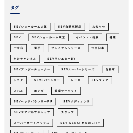
タグ
SEVショールーム大阪
SEV自動車製品
お知らせ
SEV
SEVショールーム東京
イベント・出展
健康
ご来店
選手
プレミアムシリーズ
注目記事
だけチャンネル
SEVラジエターBY
SEVアンダーチューナー
SEVルーパーシリーズ
自転車
トヨタ
SEVEバランサー
レース
SEVフェア
スバル
ホンダ
鈴鹿サーキット
SEVヘッドバランサーPU
SEVボディオンS
SEVエアバルブキャップ
スタッフ
スーパーオートバックス
SEV GENKI MOBILITY