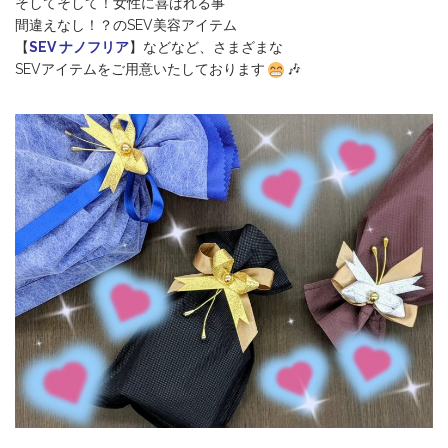
そしてそして！女性に喜ばれる事
間違えなし！？のSEV美容アイテム
【
SEV ナノフリア
】などなど、さまざまな
SEVアイテムをご用意いたしております
🎶