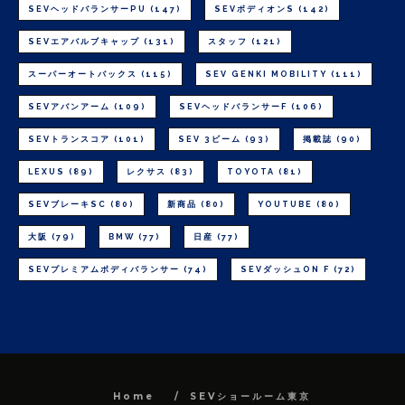
SEVヘッドバランサーPU
(147)
SEVボディオンS
(142)
SEVエアバルブキャップ
(131)
スタッフ
(121)
スーパーオートバックス
(115)
SEV GENKI MOBILITY
(111)
SEVアバンアーム
(109)
SEVヘッドバランサーF
(106)
SEVトランスコア
(101)
SEV 3ビーム
(93)
掲載誌
(90)
LEXUS
(89)
レクサス
(83)
TOYOTA
(81)
SEVブレーキSC
(80)
新商品
(80)
YOUTUBE
(80)
大阪
(79)
BMW
(77)
日産
(77)
SEVプレミアムボディバランサー
(74)
SEVダッシュON F
(72)
Home
SEVショールーム東京