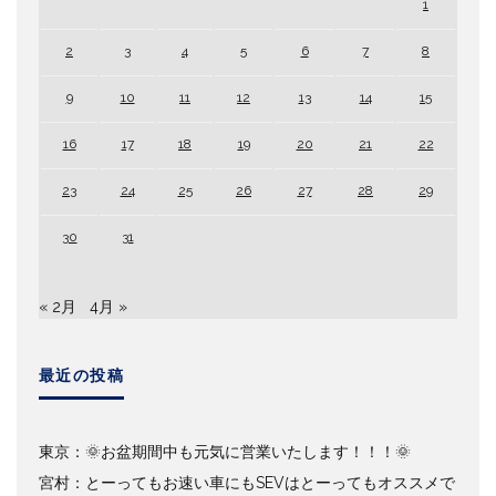
1
2
3
4
5
6
7
8
9
10
11
12
13
14
15
16
17
18
19
20
21
22
23
24
25
26
27
28
29
30
31
« 2月
4月 »
最近の投稿
東京：🌞お盆期間中も元気に営業いたします！！！🌞
宮村：とーってもお速い車にもSEVはとーってもオススメで