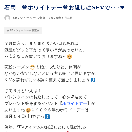
石岡：💙ホワイトデー💙お返しはSEVで･･･❤
SEVショールーム東京
·
2026年3月4日
★SEVショールーム東京★
３月に入り、まだまだ暖かい日もあれば
気温がグッと下がって寒い日があったりと、
不安定な日が続いておりますね～
花粉シーズン
も始まったりと、体調が
なかなか安定しないという方も多いと思いますが、
SEVを忘れずに✨体調を整えて過ごしましょう
さて３月といえば！
バレンタインのお返しとして、心を💕込めて
プレゼント等をするイベント
【
ホワイトデー
】
が
ありますね
✨２０２６年のホワイトデーは
３月１４日(土)
ですっ
例年、SEVアイテムのお返しとして選ばれる