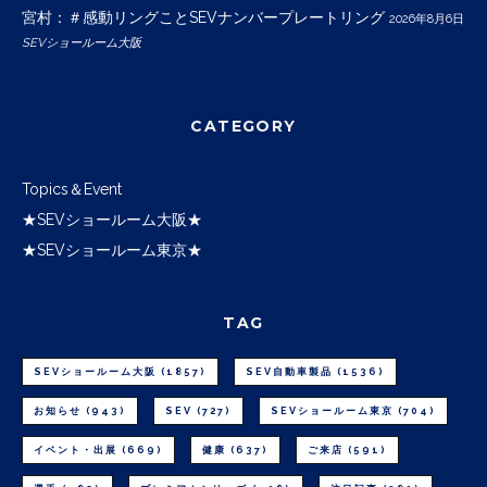
宮村：＃感動リングことSEVナンバープレートリング
2026年8月6日
SEVショールーム大阪
CATEGORY
Topics＆Event
★SEVショールーム大阪★
★SEVショールーム東京★
TAG
SEVショールーム大阪
(1857)
SEV自動車製品
(1536)
お知らせ
(943)
SEV
(727)
SEVショールーム東京
(704)
イベント・出展
(669)
健康
(637)
ご来店
(591)