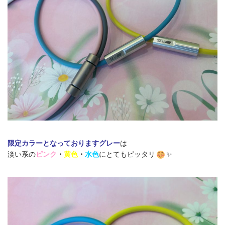
限定カラーとなっておりますグレー
は
淡い系の
ピンク
・
黄色
・
水色
にとてもピッタリ
✨