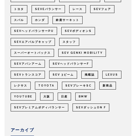
トヨタ
SEVEバランサー
レース
SEVフェア
スバル
ホンダ
鈴鹿サーキット
SEVヘッドバランサーPU
SEVボディオンS
SEVエアバルブキャップ
スタッフ
スーパーオートバックス
SEV GENKI MOBILITY
SEVアバンアーム
SEVヘッドバランサーF
SEVトランスコア
SEV 3ビーム
掲載誌
LEXUS
レクサス
TOYOTA
SEVブレーキSC
新商品
YOUTUBE
大阪
日産
BMW
SEVプレミアムボディバランサー
SEVダッシュON F
アーカイブ