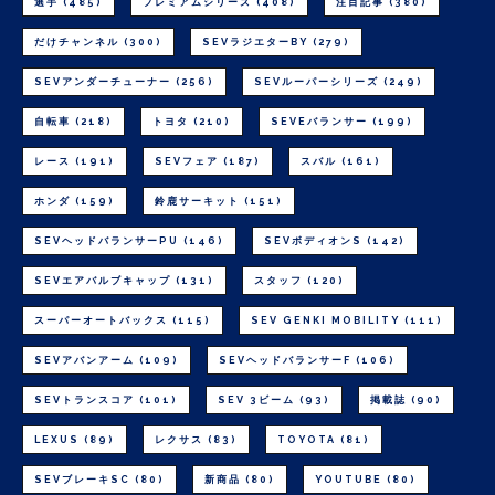
選手
(485)
プレミアムシリーズ
(408)
注目記事
(380)
だけチャンネル
(300)
SEVラジエターBY
(279)
SEVアンダーチューナー
(256)
SEVルーパーシリーズ
(249)
自転車
(218)
トヨタ
(210)
SEVEバランサー
(199)
レース
(191)
SEVフェア
(187)
スバル
(161)
ホンダ
(159)
鈴鹿サーキット
(151)
SEVヘッドバランサーPU
(146)
SEVボディオンS
(142)
SEVエアバルブキャップ
(131)
スタッフ
(120)
スーパーオートバックス
(115)
SEV GENKI MOBILITY
(111)
SEVアバンアーム
(109)
SEVヘッドバランサーF
(106)
SEVトランスコア
(101)
SEV 3ビーム
(93)
掲載誌
(90)
LEXUS
(89)
レクサス
(83)
TOYOTA
(81)
SEVブレーキSC
(80)
新商品
(80)
YOUTUBE
(80)