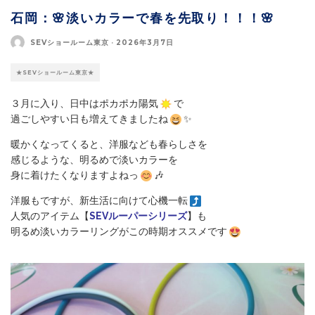
石岡：🌸淡いカラーで春を先取り！！！🌸
SEVショールーム東京
·
2026年3月7日
★SEVショールーム東京★
３月に入り、日中はポカポカ陽気
で
過ごしやすい日も増えてきましたね
✨
暖かくなってくると、洋服なども春らしさを
感じるような、明るめで淡いカラーを
身に着けたくなりますよねっ
🎶
洋服もですが、新生活に向けて心機一転
人気のアイテム【
SEVルーパーシリーズ
】も
明るめ淡いカラーリングがこの時期オススメです