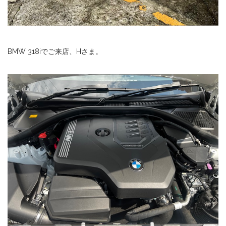
BMW 318iでご来店、Hさま。