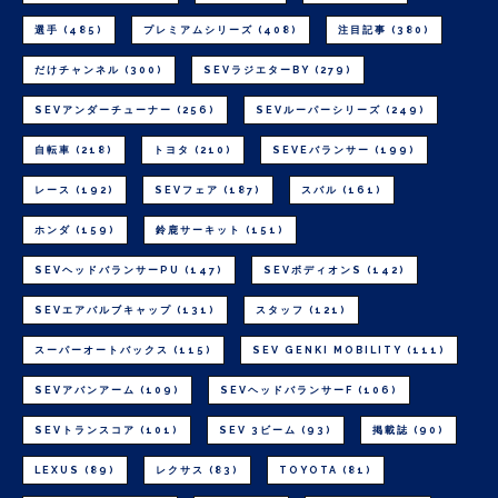
選手
(485)
プレミアムシリーズ
(408)
注目記事
(380)
だけチャンネル
(300)
SEVラジエターBY
(279)
SEVアンダーチューナー
(256)
SEVルーパーシリーズ
(249)
自転車
(218)
トヨタ
(210)
SEVEバランサー
(199)
レース
(192)
SEVフェア
(187)
スバル
(161)
ホンダ
(159)
鈴鹿サーキット
(151)
SEVヘッドバランサーPU
(147)
SEVボディオンS
(142)
SEVエアバルブキャップ
(131)
スタッフ
(121)
スーパーオートバックス
(115)
SEV GENKI MOBILITY
(111)
SEVアバンアーム
(109)
SEVヘッドバランサーF
(106)
SEVトランスコア
(101)
SEV 3ビーム
(93)
掲載誌
(90)
LEXUS
(89)
レクサス
(83)
TOYOTA
(81)