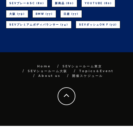
SEVブレーキSC
(80)
新商品
(80)
YOUTUBE
(80)
大阪
(79)
BMW
(77)
日産
(77)
SEVプレミアムボディバランサー
(74)
SEVダッシュON F
(72)
Home
SEVショールーム東京
SEVショールーム大阪
Topics＆Event
About us
開催スケジュール