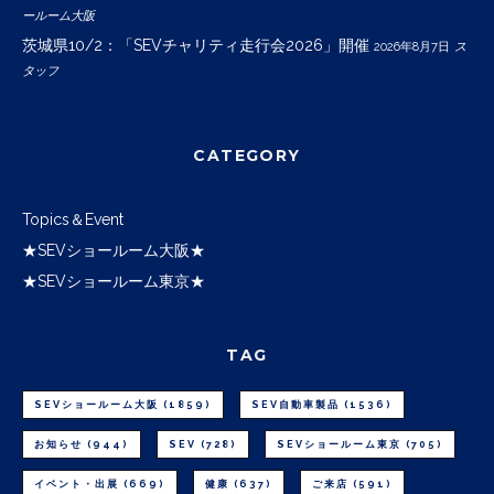
ールーム大阪
茨城県10/2：「SEVチャリティ走行会2026」開催
2026年8月7日
ス
タッフ
CATEGORY
Topics＆Event
★SEVショールーム大阪★
★SEVショールーム東京★
TAG
SEVショールーム大阪
(1859)
SEV自動車製品
(1536)
お知らせ
(944)
SEV
(728)
SEVショールーム東京
(705)
イベント・出展
(669)
健康
(637)
ご来店
(591)