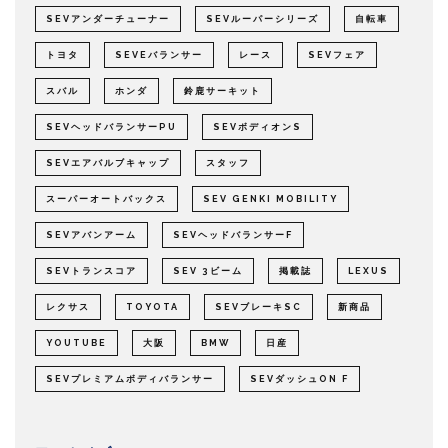
SEVアンダーチューナー
SEVルーパーシリーズ
自転車
トヨタ
SEVEバランサー
レース
SEVフェア
スバル
ホンダ
鈴鹿サーキット
SEVヘッドバランサーPU
SEVボディオンS
SEVエアバルブキャップ
スタッフ
スーパーオートバックス
SEV GENKI MOBILITY
SEVアバンアーム
SEVヘッドバランサーF
SEVトランスコア
SEV 3ビーム
掲載誌
LEXUS
レクサス
TOYOTA
SEVブレーキSC
新商品
YOUTUBE
大阪
BMW
日産
SEVプレミアムボディバランサー
SEVダッシュON F