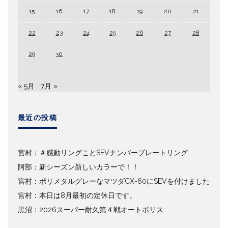
15
16
17
18
19
20
21
22
23
24
25
26
27
28
29
30
« 5月
7月 »
最近の投稿
宮村：＃感動リングことSEVナンバープレートリング
阿部：新シーズン新しいカラーで！！
宮村：ポリメタルグレーなマツダCX-60にSEVを付けました
宮村：本日は8月最初の定休日です。
黒沼：2026スーパー耐久第４戦オートポリス