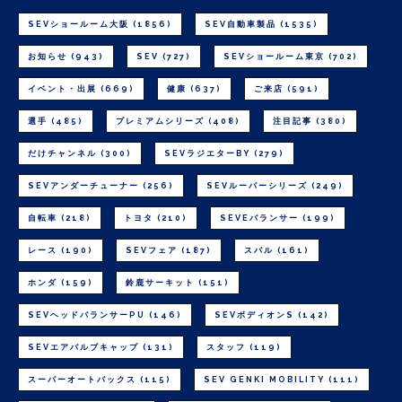
SEVショールーム大阪
(1856)
SEV自動車製品
(1535)
お知らせ
(943)
SEV
(727)
SEVショールーム東京
(702)
イベント・出展
(669)
健康
(637)
ご来店
(591)
選手
(485)
プレミアムシリーズ
(408)
注目記事
(380)
だけチャンネル
(300)
SEVラジエターBY
(279)
SEVアンダーチューナー
(256)
SEVルーパーシリーズ
(249)
自転車
(218)
トヨタ
(210)
SEVEバランサー
(199)
レース
(190)
SEVフェア
(187)
スバル
(161)
ホンダ
(159)
鈴鹿サーキット
(151)
SEVヘッドバランサーPU
(146)
SEVボディオンS
(142)
SEVエアバルブキャップ
(131)
スタッフ
(119)
スーパーオートバックス
(115)
SEV GENKI MOBILITY
(111)