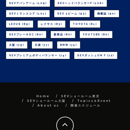
SEVアバンアーム
(109)
SEVヘッドバランサーF
(106)
SEVトランスコア
(101)
SEV 3ビーム
(93)
掲載誌
(90)
LEXUS
(89)
レクサス
(83)
TOYOTA
(81)
SEVブレーキSC
(80)
新商品
(80)
YOUTUBE
(80)
大阪
(79)
日産
(77)
BMW
(75)
SEVプレミアムボディバランサー
(74)
SEVダッシュON F
(72)
Home
SEVショールーム東京
SEVショールーム大阪
Topics＆Event
About us
開催スケジュール