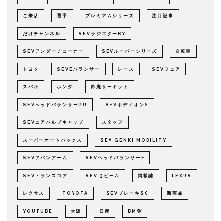
ご来店
選手
プレミアムシリーズ
注目記事
だけチャンネル
SEVラジエターBY
SEVアンダーチューナー
SEVルーパーシリーズ
自転車
トヨタ
SEVEバランサー
レース
SEVフェア
スバル
ホンダ
鈴鹿サーキット
SEVヘッドバランサーPU
SEVボディオンS
SEVエアバルブキャップ
スタッフ
スーパーオートバックス
SEV GENKI MOBILITY
SEVアバンアーム
SEVヘッドバランサーF
SEVトランスコア
SEV 3ビーム
掲載誌
LEXUS
レクサス
TOYOTA
SEVブレーキSC
新商品
YOUTUBE
大阪
日産
BMW