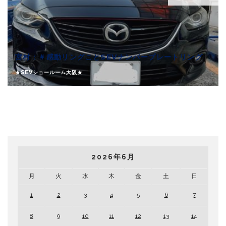
宮村：＃感動リングことSEVナンバープレートリング
★SEVショールーム大阪★
2026年6月
月
火
水
木
金
土
日
1
2
3
4
5
6
7
8
9
10
11
12
13
14