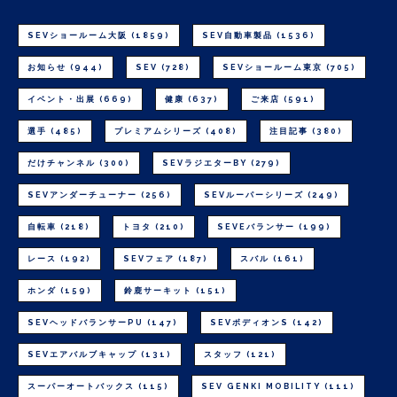
SEVショールーム大阪
(1859)
SEV自動車製品
(1536)
お知らせ
(944)
SEV
(728)
SEVショールーム東京
(705)
イベント・出展
(669)
健康
(637)
ご来店
(591)
選手
(485)
プレミアムシリーズ
(408)
注目記事
(380)
だけチャンネル
(300)
SEVラジエターBY
(279)
SEVアンダーチューナー
(256)
SEVルーパーシリーズ
(249)
自転車
(218)
トヨタ
(210)
SEVEバランサー
(199)
レース
(192)
SEVフェア
(187)
スバル
(161)
ホンダ
(159)
鈴鹿サーキット
(151)
SEVヘッドバランサーPU
(147)
SEVボディオンS
(142)
SEVエアバルブキャップ
(131)
スタッフ
(121)
スーパーオートバックス
(115)
SEV GENKI MOBILITY
(111)