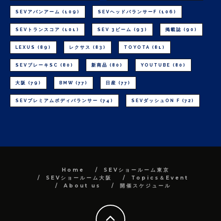
SEVアバンアーム
(109)
SEVヘッドバランサーF
(106)
SEVトランスコア
(101)
SEV 3ビーム
(93)
掲載誌
(90)
LEXUS
(89)
レクサス
(83)
TOYOTA
(81)
SEVブレーキSC
(80)
新商品
(80)
YOUTUBE
(80)
大阪
(79)
BMW
(77)
日産
(77)
SEVプレミアムボディバランサー
(74)
SEVダッシュON F
(72)
Home
SEVショールーム東京
SEVショールーム大阪
Topics＆Event
About us
開催スケジュール