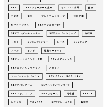
SEV
SEVショールーム東京
イベント・出展
健康
ご来店
選手
プレミアムシリーズ
注目記事
だけチャンネル
SEVラジエターBY
SEVアンダーチューナー
SEVルーパーシリーズ
自転車
トヨタ
SEVEバランサー
レース
SEVフェア
スバル
ホンダ
鈴鹿サーキット
SEVヘッドバランサーPU
SEVボディオンS
SEVエアバルブキャップ
スタッフ
スーパーオートバックス
SEV GENKI MOBILITY
SEVアバンアーム
SEVヘッドバランサーF
SEVトランスコア
SEV 3ビーム
掲載誌
LEXUS
レクサス
TOYOTA
SEVブレーキSC
新商品