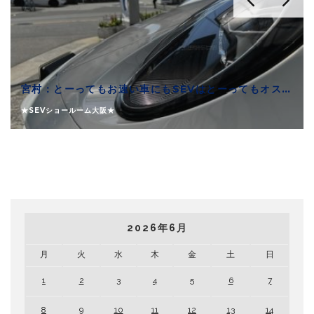
宮村：とーってもお速い車にもSEVはとーってもオススメできます
★SEVショールーム大阪★
2026年6月
月
火
水
木
金
土
日
1
2
3
4
5
6
7
8
9
10
11
12
13
14