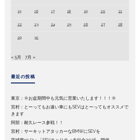
15
16
17
18
19
20
21
22
23
24
25
26
27
28
29
30
« 5月
7月 »
最近の投稿
東京：🌞お盆期間中も元気に営業いたします！！！🌞
宮村：とーってもお速い車にもSEVはとーってもオススメで
きます
阿部：耐久レース参戦！！
宮村：サーキットアタッカーなBMWにSEVを
茨城県10/2：「SEVチャリティ走行会2026」開催