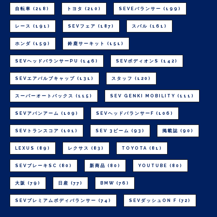
自転車
(218)
トヨタ
(210)
SEVEバランサー
(199)
レース
(191)
SEVフェア
(187)
スバル
(161)
ホンダ
(159)
鈴鹿サーキット
(151)
SEVヘッドバランサーPU
(146)
SEVボディオンS
(142)
SEVエアバルブキャップ
(131)
スタッフ
(120)
スーパーオートバックス
(115)
SEV GENKI MOBILITY
(111)
SEVアバンアーム
(109)
SEVヘッドバランサーF
(106)
SEVトランスコア
(101)
SEV 3ビーム
(93)
掲載誌
(90)
LEXUS
(89)
レクサス
(83)
TOYOTA
(81)
SEVブレーキSC
(80)
新商品
(80)
YOUTUBE
(80)
大阪
(79)
日産
(77)
BMW
(76)
SEVプレミアムボディバランサー
(74)
SEVダッシュON F
(72)