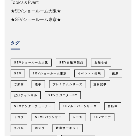
Topics＆Event
★SEVショールーム大阪★
★SEVショールーム東京★
タグ
SEVショールーム大阪
SEV自動車製品
お知らせ
SEV
SEVショールーム東京
イベント・出展
健康
ご来店
選手
プレミアムシリーズ
注目記事
だけチャンネル
SEVラジエターBY
SEVアンダーチューナー
SEVルーパーシリーズ
自転車
トヨタ
SEVEバランサー
レース
SEVフェア
スバル
ホンダ
鈴鹿サーキット