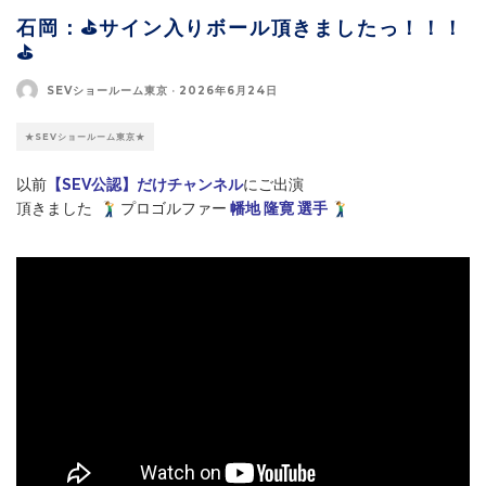
石岡：⛳サイン入りボール頂きましたっ！！！
⛳
SEVショールーム東京
·
2026年6月24日
★SEVショールーム東京★
以前
【SEV公認】だけチャンネル
にご出演
頂きました
プロゴルファー
幡地 隆寛 選手