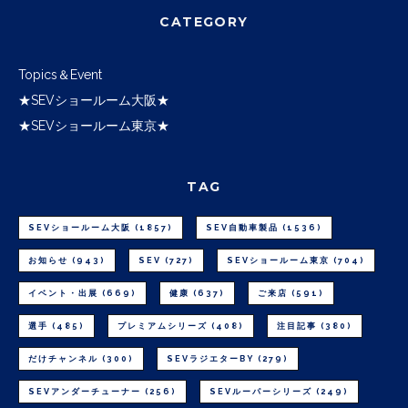
CATEGORY
Topics＆Event
★SEVショールーム大阪★
★SEVショールーム東京★
TAG
SEVショールーム大阪
(1857)
SEV自動車製品
(1536)
お知らせ
(943)
SEV
(727)
SEVショールーム東京
(704)
イベント・出展
(669)
健康
(637)
ご来店
(591)
選手
(485)
プレミアムシリーズ
(408)
注目記事
(380)
だけチャンネル
(300)
SEVラジエターBY
(279)
SEVアンダーチューナー
(256)
SEVルーパーシリーズ
(249)