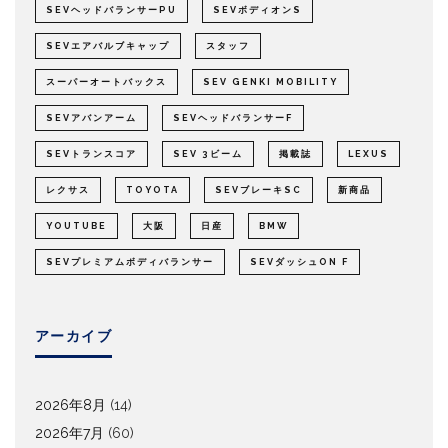
SEVヘッドバランサーPU
SEVボディオンS
SEVエアバルブキャップ
スタッフ
スーパーオートバックス
SEV GENKI MOBILITY
SEVアバンアーム
SEVヘッドバランサーF
SEVトランスコア
SEV 3ビーム
掲載誌
LEXUS
レクサス
TOYOTA
SEVブレーキSC
新商品
YOUTUBE
大阪
日産
BMW
SEVプレミアムボディバランサー
SEVダッシュON F
アーカイブ
2026年8月
(14)
2026年7月
(60)