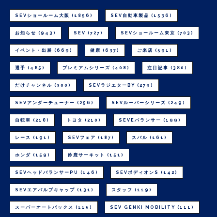
SEVショールーム大阪
(1856)
SEV自動車製品
(1536)
お知らせ
(943)
SEV
(727)
SEVショールーム東京
(703)
イベント・出展
(669)
健康
(637)
ご来店
(591)
選手
(485)
プレミアムシリーズ
(408)
注目記事
(380)
だけチャンネル
(300)
SEVラジエターBY
(279)
SEVアンダーチューナー
(256)
SEVルーパーシリーズ
(249)
自転車
(218)
トヨタ
(210)
SEVEバランサー
(199)
レース
(191)
SEVフェア
(187)
スバル
(161)
ホンダ
(159)
鈴鹿サーキット
(151)
SEVヘッドバランサーPU
(146)
SEVボディオンS
(142)
SEVエアバルブキャップ
(131)
スタッフ
(119)
スーパーオートバックス
(115)
SEV GENKI MOBILITY
(111)