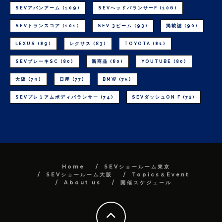
SEVアバンアーム
(109)
SEVヘッドバランサーF
(106)
SEVトランスコア
(101)
SEV 3ビーム
(93)
掲載誌
(90)
LEXUS
(89)
レクサス
(83)
TOYOTA
(81)
SEVブレーキSC
(80)
新商品
(80)
YOUTUBE
(80)
大阪
(79)
日産
(77)
BMW
(75)
SEVプレミアムボディバランサー
(74)
SEVダッシュON F
(72)
Home
SEVショールーム東京
SEVショールーム大阪
Topics＆Event
About us
開催スケジュール