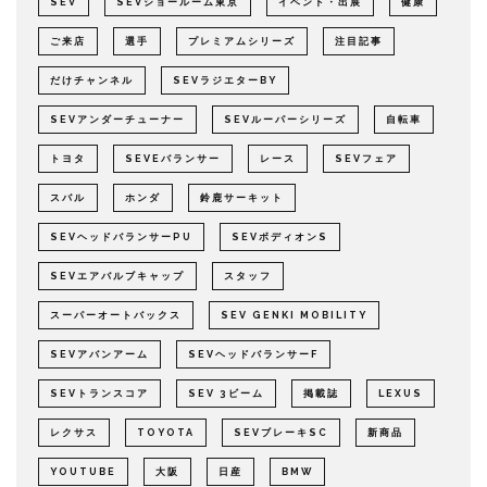
SEV
SEVショールーム東京
イベント・出展
健康
ご来店
選手
プレミアムシリーズ
注目記事
だけチャンネル
SEVラジエターBY
SEVアンダーチューナー
SEVルーパーシリーズ
自転車
トヨタ
SEVEバランサー
レース
SEVフェア
スバル
ホンダ
鈴鹿サーキット
SEVヘッドバランサーPU
SEVボディオンS
SEVエアバルブキャップ
スタッフ
スーパーオートバックス
SEV GENKI MOBILITY
SEVアバンアーム
SEVヘッドバランサーF
SEVトランスコア
SEV 3ビーム
掲載誌
LEXUS
レクサス
TOYOTA
SEVブレーキSC
新商品
YOUTUBE
大阪
日産
BMW