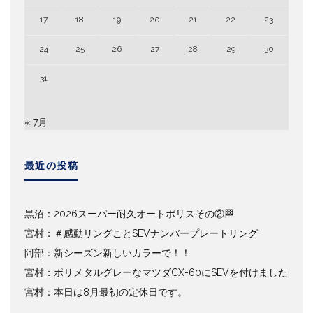
17
18
19
20
21
22
23
24
25
26
27
28
29
30
31
« 7月
最近の投稿
黒沼：2026スーパー耐久オートポリスその②🏁
宮村：＃感動リングことSEVナンバープレートリング
阿部：新シーズン新しいカラーで！！
宮村：ポリメタルグレーなマツダCX-60にSEVを付けました
宮村：本日は8月最初の定休日です。