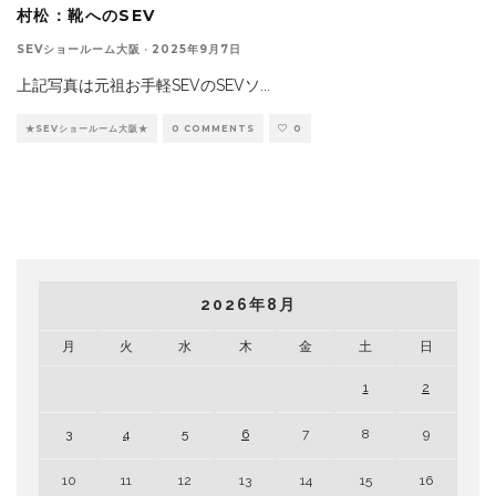
村松：靴へのSEV
SEVショールーム大阪
·
2025年9月7日
上記写真は元祖お手軽SEVのSEVソ
...
★SEVショールーム大阪★
0 COMMENTS
0
2026年8月
月
火
水
木
金
土
日
1
2
3
4
5
6
7
8
9
10
11
12
13
14
15
16