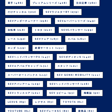
選手
(486)
プレミアムシリーズ
(408)
注目記事
(380)
だけチャンネル
(302)
SEVラジエターBY
(279)
SEVアンダーチューナー
(256)
SEVルーパーシリーズ
(249)
自転車
(218)
トヨタ
(210)
SEVEバランサー
(199)
レース
(192)
SEVフェア
(187)
スバル
(161)
ホンダ
(159)
鈴鹿サーキット
(151)
SEVヘッドバランサーPU
(147)
SEVボディオンS
(142)
SEVエアバルブキャップ
(131)
スタッフ
(121)
スーパーオートバックス
(115)
SEV GENKI MOBILITY
(111)
SEVアバンアーム
(109)
SEVヘッドバランサーF
(106)
SEVトランスコア
(101)
SEV 3ビーム
(93)
掲載誌
(90)
LEXUS
(89)
レクサス
(83)
TOYOTA
(81)
YOUTUBE
(81)
SEVブレーキSC
(80)
新商品
(80)