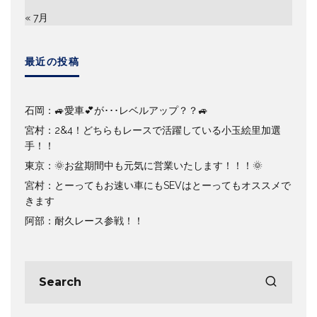
« 7月
最近の投稿
石岡：🚙愛車💕が･･･レベルアップ？？🚙
宮村：2&4！どちらもレースで活躍している小玉絵里加選
手！！
東京：🌞お盆期間中も元気に営業いたします！！！🌞
宮村：とーってもお速い車にもSEVはとーってもオススメで
きます
阿部：耐久レース参戦！！