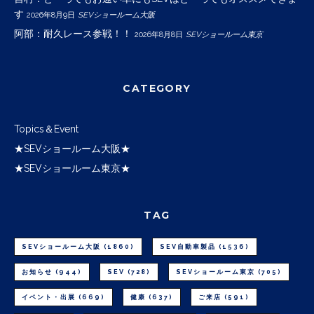
す
2026年8月9日
SEVショールーム大阪
阿部：耐久レース参戦！！
2026年8月8日
SEVショールーム東京
CATEGORY
Topics＆Event
★SEVショールーム大阪★
★SEVショールーム東京★
TAG
SEVショールーム大阪
(1860)
SEV自動車製品
(1536)
お知らせ
(944)
SEV
(728)
SEVショールーム東京
(705)
イベント・出展
(669)
健康
(637)
ご来店
(591)