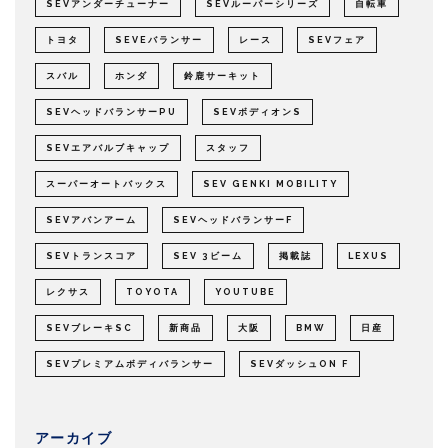
SEVアンダーチューナー
SEVルーパーシリーズ
自転車
トヨタ
SEVEバランサー
レース
SEVフェア
スバル
ホンダ
鈴鹿サーキット
SEVヘッドバランサーPU
SEVボディオンS
SEVエアバルブキャップ
スタッフ
スーパーオートバックス
SEV GENKI MOBILITY
SEVアバンアーム
SEVヘッドバランサーF
SEVトランスコア
SEV 3ビーム
掲載誌
LEXUS
レクサス
TOYOTA
YOUTUBE
SEVブレーキSC
新商品
大阪
BMW
日産
SEVプレミアムボディバランサー
SEVダッシュON F
アーカイブ