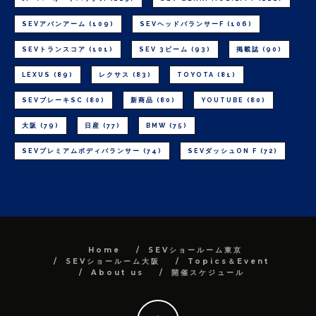
SEVアバンアーム
(109)
SEVヘッドバランサーF
(106)
SEVトランスコア
(101)
SEV 3ビーム
(93)
掲載誌
(90)
LEXUS
(89)
レクサス
(83)
TOYOTA
(81)
SEVブレーキSC
(80)
新商品
(80)
YOUTUBE
(80)
大阪
(79)
日産
(77)
BMW
(75)
SEVプレミアムボディバランサー
(74)
SEVダッシュON F
(72)
Home
SEVショールーム東京
SEVショールーム大阪
Topics＆Event
About us
開催スケジュール