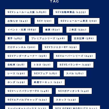
TAG
SEVショールーム大阪
(1856)
SEV自動車製品
(1535)
お知らせ
(943)
SEV
(727)
SEVショールーム東京
(702)
イベント・出展
(669)
健康
(637)
ご来店
(591)
選手
(485)
プレミアムシリーズ
(408)
注目記事
(380)
だけチャンネル
(300)
SEVラジエターBY
(279)
SEVアンダーチューナー
(256)
SEVルーパーシリーズ
(249)
自転車
(218)
トヨタ
(210)
SEVEバランサー
(199)
レース
(190)
SEVフェア
(187)
スバル
(161)
ホンダ
(159)
鈴鹿サーキット
(151)
SEVヘッドバランサーPU
(146)
SEVボディオンS
(142)
SEVエアバルブキャップ
(131)
スタッフ
(119)
スーパーオートバックス
(115)
SEV GENKI MOBILITY
(111)