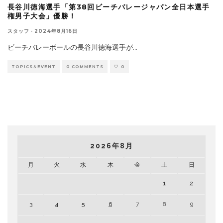
長谷川徳海選手「第38回ビーチバレージャパン全日本選手
権男子大会」優勝！
スタッフ
·
2024年8月16日
ビーチバレーボールの長谷川徳海選手が
...
TOPICS＆EVENT
0 COMMENTS
0
2026年8月
月
火
水
木
金
土
日
1
2
3
4
5
6
7
8
9