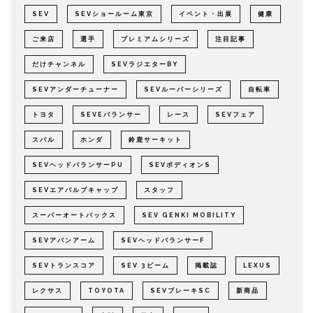
SEV
SEVショールーム東京
イベント・出展
健康
ご来店
選手
プレミアムシリーズ
注目記事
だけチャンネル
SEVラジエターBY
SEVアンダーチューナー
SEVルーパーシリーズ
自転車
トヨタ
SEVEバランサー
レース
SEVフェア
スバル
ホンダ
鈴鹿サーキット
SEVヘッドバランサーPU
SEVボディオンS
SEVエアバルブキャップ
スタッフ
スーパーオートバックス
SEV GENKI MOBILITY
SEVアバンアーム
SEVヘッドバランサーF
SEVトランスコア
SEV 3ビーム
掲載誌
LEXUS
レクサス
TOYOTA
SEVブレーキSC
新商品