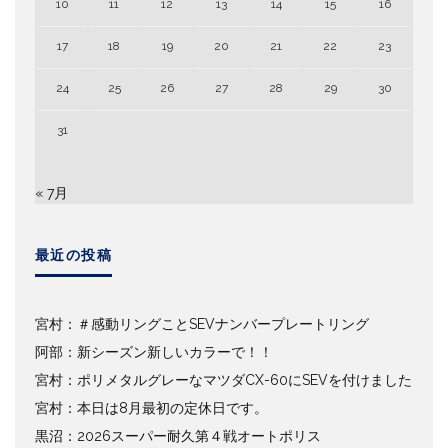
10
11
12
13
14
15
16
17
18
19
20
21
22
23
24
25
26
27
28
29
30
31
« 7月
最近の投稿
宮村：＃感動リングことSEVナンバープレートリング
阿部：新シーズン新しいカラーで！！
宮村：ポリメタルグレーなマツダCX-60にSEVを付けました
宮村：本日は8月最初の定休日です。
黒沼：2026スーパー耐久第４戦オートポリス