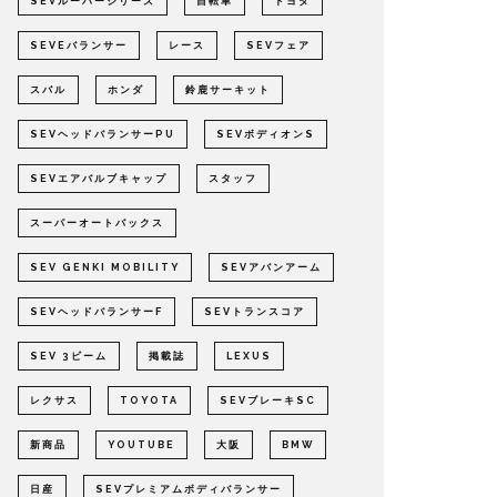
SEVルーパーシリーズ
自転車
トヨタ
SEVEバランサー
レース
SEVフェア
スバル
ホンダ
鈴鹿サーキット
SEVヘッドバランサーPU
SEVボディオンS
SEVエアバルブキャップ
スタッフ
スーパーオートバックス
SEV GENKI MOBILITY
SEVアバンアーム
SEVヘッドバランサーF
SEVトランスコア
SEV 3ビーム
掲載誌
LEXUS
レクサス
TOYOTA
SEVブレーキSC
新商品
YOUTUBE
大阪
BMW
日産
SEVプレミアムボディバランサー