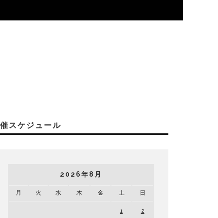
開催スケジュール
2026年8月
月
火
水
木
金
土
日
1
2