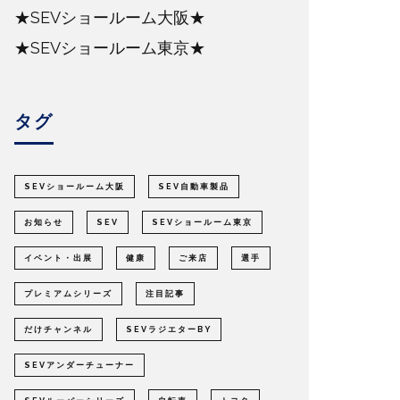
★SEVショールーム大阪★
★SEVショールーム東京★
タグ
SEVショールーム大阪
SEV自動車製品
お知らせ
SEV
SEVショールーム東京
イベント・出展
健康
ご来店
選手
プレミアムシリーズ
注目記事
だけチャンネル
SEVラジエターBY
SEVアンダーチューナー