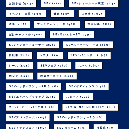
お知らせ
(943)
SEV
(727)
SEVショールーム東京
(704)
イベント・出展
(669)
健康
(637)
ご来店
(591)
選手
(485)
プレミアムシリーズ
(408)
注目記事
(380)
だけチャンネル
(300)
SEVラジエターBY
(279)
SEVアンダーチューナー
(256)
SEVルーパーシリーズ
(249)
自転車
(218)
トヨタ
(210)
SEVEバランサー
(199)
レース
(191)
SEVフェア
(187)
スバル
(161)
ホンダ
(159)
鈴鹿サーキット
(151)
SEVヘッドバランサーPU
(146)
SEVボディオンS
(142)
SEVエアバルブキャップ
(131)
スタッフ
(120)
スーパーオートバックス
(115)
SEV GENKI MOBILITY
(111)
SEVアバンアーム
(109)
SEVヘッドバランサーF
(106)
SEVトランスコア
(101)
SEV 3ビーム
(93)
掲載誌
(90)