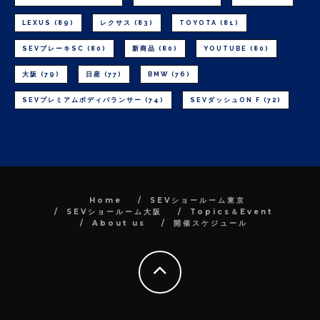
LEXUS
(89)
レクサス
(83)
TOYOTA
(81)
SEVブレーキSC
(80)
新商品
(80)
YOUTUBE
(80)
大阪
(79)
日産
(77)
BMW
(76)
SEVプレミアムボディバランサー
(74)
SEVダッシュON F
(72)
Home
SEVショールーム東京
SEVショールーム大阪
Topics＆Event
About us
開催スケジュール