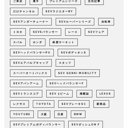
ご来店
選手
プレミアムシリーズ
注目記事
だけチャンネル
SEVラジエターBY
SEVアンダーチューナー
SEVルーパーシリーズ
自転車
トヨタ
SEVEバランサー
レース
SEVフェア
スバル
ホンダ
鈴鹿サーキット
SEVヘッドバランサーPU
SEVボディオンS
SEVエアバルブキャップ
スタッフ
スーパーオートバックス
SEV GENKI MOBILITY
SEVアバンアーム
SEVヘッドバランサーF
SEVトランスコア
SEV 3ビーム
掲載誌
LEXUS
レクサス
TOYOTA
SEVブレーキSC
新商品
YOUTUBE
大阪
日産
BMW
SEVプレミアムボディバランサー
SEVダッシュON F