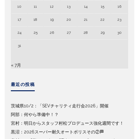
10
11
12
13
14
15
16
17
18
19
20
21
22
23
24
25
26
27
28
29
30
31
« 7月
最近の投稿
茨城県10/2：「SEVチャリティ走行会2026」開催
阿部：何やら準備中！？
宮村：明日からスタッフ村松プロデュース強化週間です！
黒沼：2026スーパー耐久オートポリスその②🏁