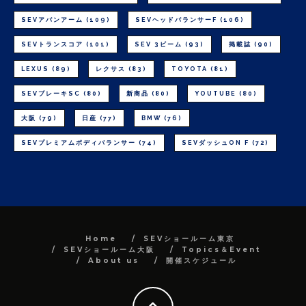
SEVアバンアーム
(109)
SEVヘッドバランサーF
(106)
SEVトランスコア
(101)
SEV 3ビーム
(93)
掲載誌
(90)
LEXUS
(89)
レクサス
(83)
TOYOTA
(81)
SEVブレーキSC
(80)
新商品
(80)
YOUTUBE
(80)
大阪
(79)
日産
(77)
BMW
(76)
SEVプレミアムボディバランサー
(74)
SEVダッシュON F
(72)
Home
SEVショールーム東京
SEVショールーム大阪
Topics＆Event
About us
開催スケジュール