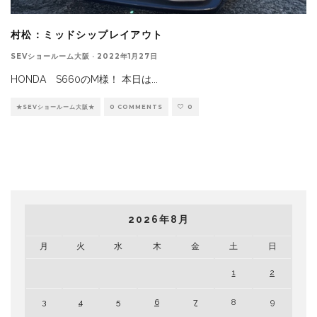
村松：ミッドシップレイアウト
SEVショールーム大阪
·
2022年1月27日
HONDA S660のM様！ 本日は
...
★SEVショールーム大阪★
0 COMMENTS
0
2026年8月
月
火
水
木
金
土
日
1
2
3
4
5
6
7
8
9