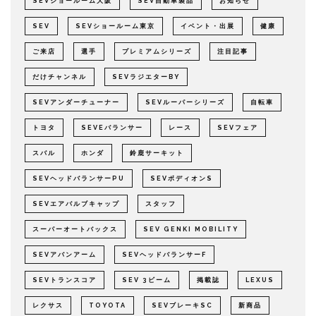
SEVショールーム大阪
SEV自動車製品
お知らせ
SEV
SEVショールーム東京
イベント・出展
健康
ご来店
選手
プレミアムシリーズ
注目記事
だけチャンネル
SEVラジエターBY
SEVアンダーチューナー
SEVルーパーシリーズ
自転車
トヨタ
SEVEバランサー
レース
SEVフェア
スバル
ホンダ
鈴鹿サーキット
SEVヘッドバランサーPU
SEVボディオンS
SEVエアバルブキャップ
スタッフ
スーパーオートバックス
SEV GENKI MOBILITY
SEVアバンアーム
SEVヘッドバランサーF
SEVトランスコア
SEV 3ビーム
掲載誌
LEXUS
レクサス
TOYOTA
SEVブレーキSC
新商品