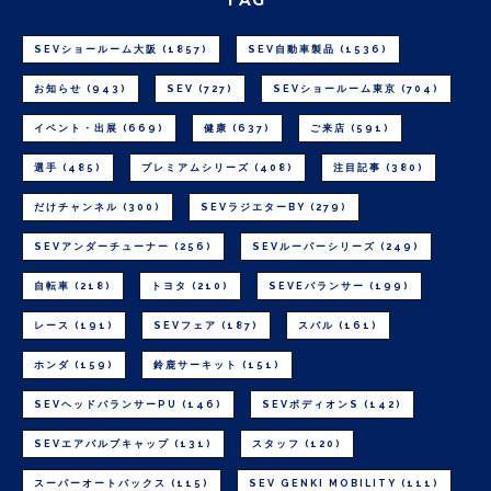
SEVショールーム大阪
(1857)
SEV自動車製品
(1536)
お知らせ
(943)
SEV
(727)
SEVショールーム東京
(704)
イベント・出展
(669)
健康
(637)
ご来店
(591)
選手
(485)
プレミアムシリーズ
(408)
注目記事
(380)
だけチャンネル
(300)
SEVラジエターBY
(279)
SEVアンダーチューナー
(256)
SEVルーパーシリーズ
(249)
自転車
(218)
トヨタ
(210)
SEVEバランサー
(199)
レース
(191)
SEVフェア
(187)
スバル
(161)
ホンダ
(159)
鈴鹿サーキット
(151)
SEVヘッドバランサーPU
(146)
SEVボディオンS
(142)
SEVエアバルブキャップ
(131)
スタッフ
(120)
スーパーオートバックス
(115)
SEV GENKI MOBILITY
(111)