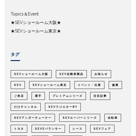
Topics＆Event
★SEVショールーム大阪★
★SEVショールーム東京★
タグ
SEVショールーム大阪
SEV自動車製品
お知らせ
SEV
SEVショールーム東京
イベント・出展
健康
ご来店
選手
プレミアムシリーズ
注目記事
だけチャンネル
SEVラジエターBY
SEVアンダーチューナー
SEVルーパーシリーズ
自転車
トヨタ
SEVEバランサー
レース
SEVフェア