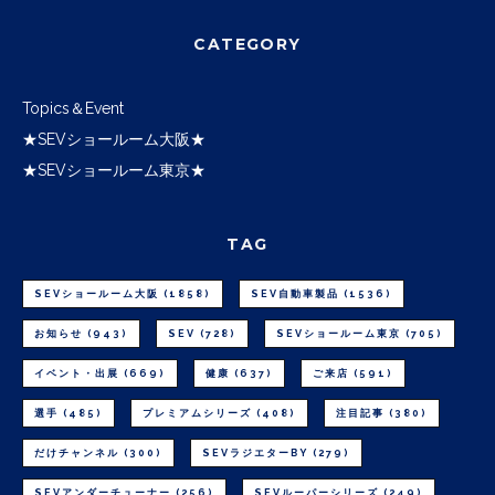
CATEGORY
Topics＆Event
★SEVショールーム大阪★
★SEVショールーム東京★
TAG
SEVショールーム大阪
(1858)
SEV自動車製品
(1536)
お知らせ
(943)
SEV
(728)
SEVショールーム東京
(705)
イベント・出展
(669)
健康
(637)
ご来店
(591)
選手
(485)
プレミアムシリーズ
(408)
注目記事
(380)
だけチャンネル
(300)
SEVラジエターBY
(279)
SEVアンダーチューナー
(256)
SEVルーパーシリーズ
(249)