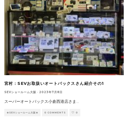
宮村：SEVお取扱いオートバックスさん紹介その1
SEVショールーム大阪
·
2023年7月8日
スーパーオートバックス小倉西港店さま
...
★SEVショールーム大阪★
0 COMMENTS
0