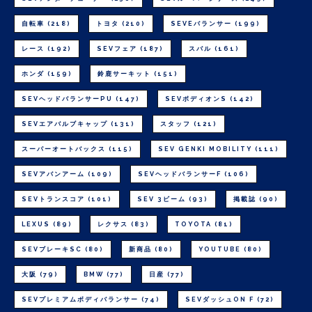
自転車
(218)
トヨタ
(210)
SEVEバランサー
(199)
レース
(192)
SEVフェア
(187)
スバル
(161)
ホンダ
(159)
鈴鹿サーキット
(151)
SEVヘッドバランサーPU
(147)
SEVボディオンS
(142)
SEVエアバルブキャップ
(131)
スタッフ
(121)
スーパーオートバックス
(115)
SEV GENKI MOBILITY
(111)
SEVアバンアーム
(109)
SEVヘッドバランサーF
(106)
SEVトランスコア
(101)
SEV 3ビーム
(93)
掲載誌
(90)
LEXUS
(89)
レクサス
(83)
TOYOTA
(81)
SEVブレーキSC
(80)
新商品
(80)
YOUTUBE
(80)
大阪
(79)
BMW
(77)
日産
(77)
SEVプレミアムボディバランサー
(74)
SEVダッシュON F
(72)