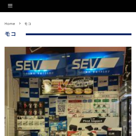
Home
モコ
モコ