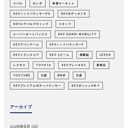
スバル
ホンダ
鈴鹿サーキット
SEVヘッドバランサーPU
SEVボディオンS
SEVエアバルブキャップ
スタッフ
スーパーオートバックス
SEV GENKI MOBILITY
SEVアバンアーム
SEVヘッドバランサーF
SEVトランスコア
SEV 3ビーム
掲載誌
LEXUS
レクサス
TOYOTA
SEVブレーキSC
新商品
YOUTUBE
大阪
BMW
日産
SEVプレミアムボディバランサー
SEVダッシュON F
アーカイブ
2026年8月
(16)