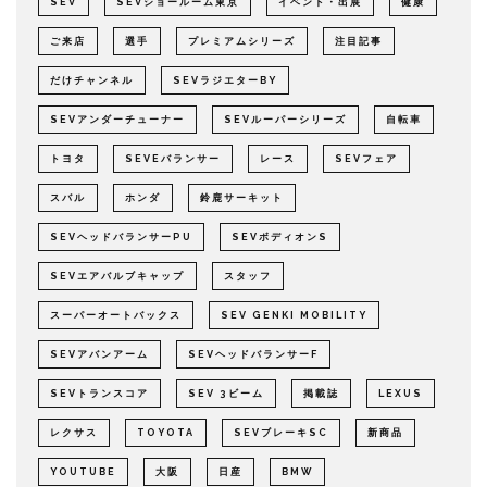
SEV
SEVショールーム東京
イベント・出展
健康
ご来店
選手
プレミアムシリーズ
注目記事
だけチャンネル
SEVラジエターBY
SEVアンダーチューナー
SEVルーパーシリーズ
自転車
トヨタ
SEVEバランサー
レース
SEVフェア
スバル
ホンダ
鈴鹿サーキット
SEVヘッドバランサーPU
SEVボディオンS
SEVエアバルブキャップ
スタッフ
スーパーオートバックス
SEV GENKI MOBILITY
SEVアバンアーム
SEVヘッドバランサーF
SEVトランスコア
SEV 3ビーム
掲載誌
LEXUS
レクサス
TOYOTA
SEVブレーキSC
新商品
YOUTUBE
大阪
日産
BMW