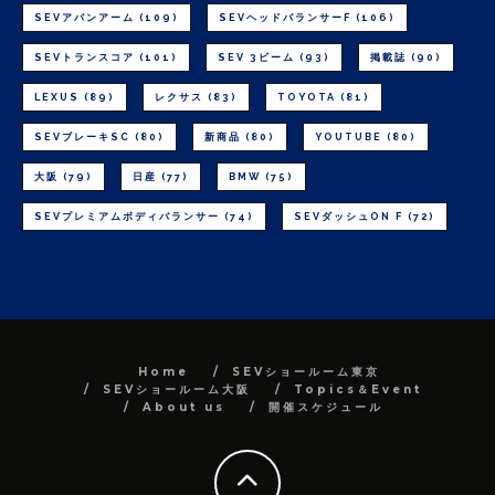
SEVアバンアーム
(109)
SEVヘッドバランサーF
(106)
SEVトランスコア
(101)
SEV 3ビーム
(93)
掲載誌
(90)
LEXUS
(89)
レクサス
(83)
TOYOTA
(81)
SEVブレーキSC
(80)
新商品
(80)
YOUTUBE
(80)
大阪
(79)
日産
(77)
BMW
(75)
SEVプレミアムボディバランサー
(74)
SEVダッシュON F
(72)
Home
SEVショールーム東京
SEVショールーム大阪
Topics＆Event
About us
開催スケジュール