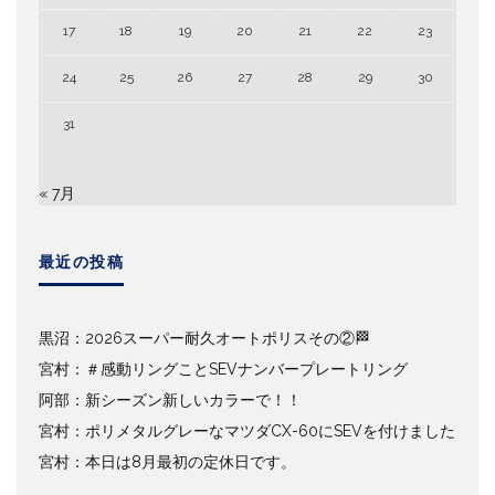
17
18
19
20
21
22
23
24
25
26
27
28
29
30
31
« 7月
最近の投稿
黒沼：2026スーパー耐久オートポリスその②🏁
宮村：＃感動リングことSEVナンバープレートリング
阿部：新シーズン新しいカラーで！！
宮村：ポリメタルグレーなマツダCX-60にSEVを付けました
宮村：本日は8月最初の定休日です。