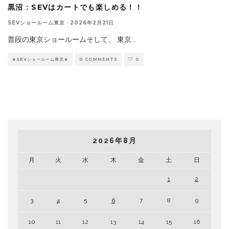
黒沼：SEVはカートでも楽しめる！！
SEVショールーム東京
·
2026年2月21日
普段の東京ショールームそして、 東京
...
★SEVショールーム東京★
0 COMMENTS
0
2026年8月
月
火
水
木
金
土
日
1
2
3
4
5
6
7
8
9
10
11
12
13
14
15
16