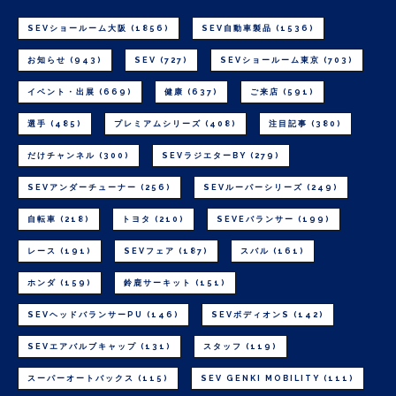
SEVショールーム大阪
(1856)
SEV自動車製品
(1536)
お知らせ
(943)
SEV
(727)
SEVショールーム東京
(703)
イベント・出展
(669)
健康
(637)
ご来店
(591)
選手
(485)
プレミアムシリーズ
(408)
注目記事
(380)
だけチャンネル
(300)
SEVラジエターBY
(279)
SEVアンダーチューナー
(256)
SEVルーパーシリーズ
(249)
自転車
(218)
トヨタ
(210)
SEVEバランサー
(199)
レース
(191)
SEVフェア
(187)
スバル
(161)
ホンダ
(159)
鈴鹿サーキット
(151)
SEVヘッドバランサーPU
(146)
SEVボディオンS
(142)
SEVエアバルブキャップ
(131)
スタッフ
(119)
スーパーオートバックス
(115)
SEV GENKI MOBILITY
(111)