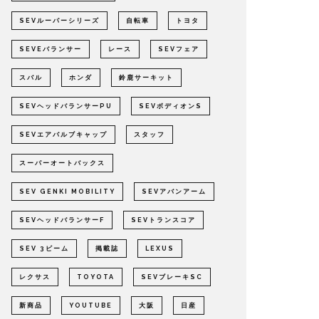
SEVルーパーシリーズ
自転車
トヨタ
SEVEバランサー
レース
SEVフェア
スバル
ホンダ
鈴鹿サーキット
SEVヘッドバランサーPU
SEVボディオンS
SEVエアバルブキャップ
スタッフ
スーパーオートバックス
SEV GENKI MOBILITY
SEVアバンアーム
SEVヘッドバランサーF
SEVトランスコア
SEV 3ビーム
掲載誌
LEXUS
レクサス
TOYOTA
SEVブレーキSC
新商品
YOUTUBE
大阪
日産