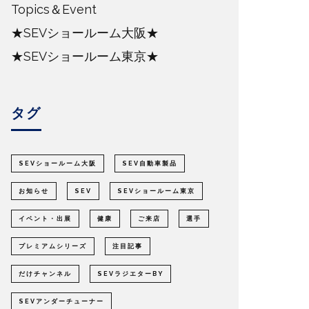
Topics＆Event
★SEVショールーム大阪★
★SEVショールーム東京★
タグ
SEVショールーム大阪
SEV自動車製品
お知らせ
SEV
SEVショールーム東京
イベント・出展
健康
ご来店
選手
プレミアムシリーズ
注目記事
だけチャンネル
SEVラジエターBY
SEVアンダーチューナー