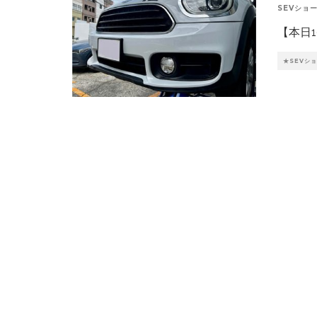
SEVショ
【本日1
★SEVシ