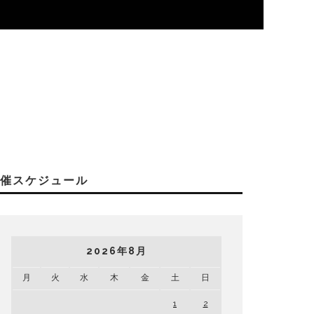
開催スケジュール
2026年8月
月
火
水
木
金
土
日
1
2