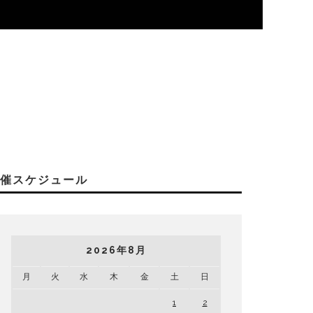
開催スケジュール
2026年8月
月
火
水
木
金
土
日
1
2