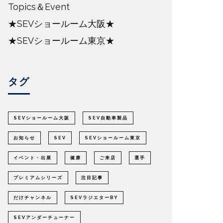
Topics＆Event
★SEVショールーム大阪★
★SEVショールーム東京★
タグ
SEVショールーム大阪
SEV自動車製品
お知らせ
SEV
SEVショールーム東京
イベント・出展
健康
ご来店
選手
プレミアムシリーズ
注目記事
だけチャンネル
SEVラジエターBY
SEVアンダーチューナー