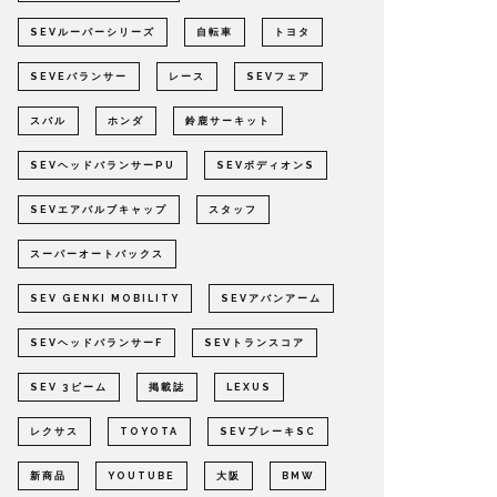
SEVルーパーシリーズ
自転車
トヨタ
SEVEバランサー
レース
SEVフェア
スバル
ホンダ
鈴鹿サーキット
SEVヘッドバランサーPU
SEVボディオンS
SEVエアバルブキャップ
スタッフ
スーパーオートバックス
SEV GENKI MOBILITY
SEVアバンアーム
SEVヘッドバランサーF
SEVトランスコア
SEV 3ビーム
掲載誌
LEXUS
レクサス
TOYOTA
SEVブレーキSC
新商品
YOUTUBE
大阪
BMW