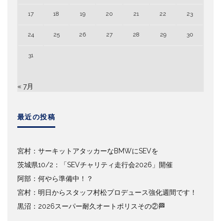
17
18
19
20
21
22
23
24
25
26
27
28
29
30
31
« 7月
最近の投稿
宮村：サーキットアタッカーなBMWにSEVを
茨城県10/2：「SEVチャリティ走行会2026」開催
阿部：何やら準備中！？
宮村：明日からスタッフ村松プロデュース強化週間です！
黒沼：2026スーパー耐久オートポリスその②🏁