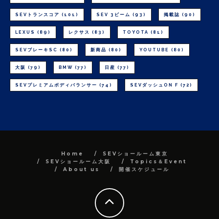
SEVトランスコア
(101)
SEV 3ビーム
(93)
掲載誌
(90)
LEXUS
(89)
レクサス
(83)
TOYOTA
(81)
SEVブレーキSC
(80)
新商品
(80)
YOUTUBE
(80)
大阪
(79)
BMW
(77)
日産
(77)
SEVプレミアムボディバランサー
(74)
SEVダッシュON F
(72)
Home
SEVショールーム東京
SEVショールーム大阪
Topics＆Event
About us
開催スケジュール