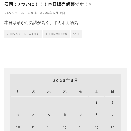
石岡：⚡ついに！！！本日販売解禁です！⚡
SEVショールーム東京
·
2025年4月19日
本日は朝から気温が高く、ポカポカ陽気
...
★SEVショールーム東京★
0 COMMENTS
0
2026年8月
月
火
水
木
金
土
日
1
2
3
4
5
6
7
8
9
10
11
12
13
14
15
16