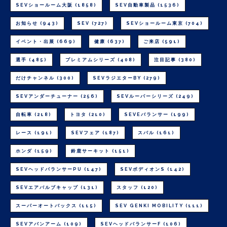
SEVショールーム大阪
(1858)
SEV自動車製品
(1536)
お知らせ
(943)
SEV
(727)
SEVショールーム東京
(704)
イベント・出展
(669)
健康
(637)
ご来店
(591)
選手
(485)
プレミアムシリーズ
(408)
注目記事
(380)
だけチャンネル
(300)
SEVラジエターBY
(279)
SEVアンダーチューナー
(256)
SEVルーパーシリーズ
(249)
自転車
(218)
トヨタ
(210)
SEVEバランサー
(199)
レース
(191)
SEVフェア
(187)
スバル
(161)
ホンダ
(159)
鈴鹿サーキット
(151)
SEVヘッドバランサーPU
(147)
SEVボディオンS
(142)
SEVエアバルブキャップ
(131)
スタッフ
(120)
スーパーオートバックス
(115)
SEV GENKI MOBILITY
(111)
SEVアバンアーム
(109)
SEVヘッドバランサーF
(106)