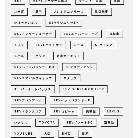
SEV
SEVショールーム東京
イベント・出展
健康
ご来店
選手
プレミアムシリーズ
注目記事
だけチャンネル
SEVラジエターBY
SEVアンダーチューナー
SEVルーパーシリーズ
自転車
トヨタ
SEVEバランサー
レース
SEVフェア
スバル
ホンダ
鈴鹿サーキット
SEVヘッドバランサーPU
SEVボディオンS
SEVエアバルブキャップ
スタッフ
スーパーオートバックス
SEV GENKI MOBILITY
SEVアバンアーム
SEVヘッドバランサーF
SEVトランスコア
SEV 3ビーム
掲載誌
LEXUS
レクサス
TOYOTA
SEVブレーキSC
新商品
YOUTUBE
大阪
BMW
日産