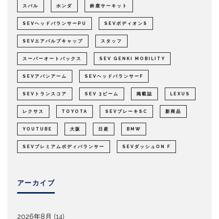
スバル
ホンダ
鈴鹿サーキット
SEVヘッドバランサーPU
SEVボディオンS
SEVエアバルブキャップ
スタッフ
スーパーオートバックス
SEV GENKI MOBILITY
SEVアバンアーム
SEVヘッドバランサーF
SEVトランスコア
SEV 3ビーム
掲載誌
LEXUS
レクサス
TOYOTA
SEVブレーキSC
新商品
YOUTUBE
大阪
日産
BMW
SEVプレミアムボディバランサー
SEVダッシュON F
アーカイブ
2026年8月
(14)