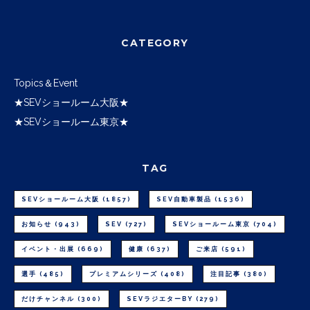
CATEGORY
Topics＆Event
★SEVショールーム大阪★
★SEVショールーム東京★
TAG
SEVショールーム大阪
(1857)
SEV自動車製品
(1536)
お知らせ
(943)
SEV
(727)
SEVショールーム東京
(704)
イベント・出展
(669)
健康
(637)
ご来店
(591)
選手
(485)
プレミアムシリーズ
(408)
注目記事
(380)
だけチャンネル
(300)
SEVラジエターBY
(279)