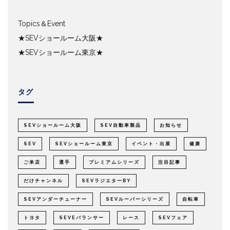
Topics＆Event
★SEVショールーム大阪★
★SEVショールーム東京★
タグ
SEVショールーム大阪
SEV自動車製品
お知らせ
SEV
SEVショールーム東京
イベント・出展
健康
ご来店
選手
プレミアムシリーズ
注目記事
だけチャンネル
SEVラジエターBY
SEVアンダーチューナー
SEVルーパーシリーズ
自転車
トヨタ
SEVEバランサー
レース
SEVフェア