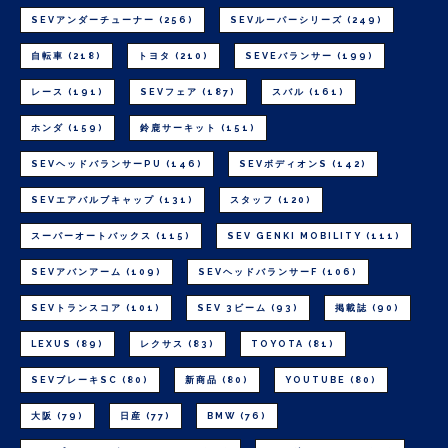
SEVアンダーチューナー
(256)
SEVルーパーシリーズ
(249)
自転車
(218)
トヨタ
(210)
SEVEバランサー
(199)
レース
(191)
SEVフェア
(187)
スバル
(161)
ホンダ
(159)
鈴鹿サーキット
(151)
SEVヘッドバランサーPU
(146)
SEVボディオンS
(142)
SEVエアバルブキャップ
(131)
スタッフ
(120)
スーパーオートバックス
(115)
SEV GENKI MOBILITY
(111)
SEVアバンアーム
(109)
SEVヘッドバランサーF
(106)
SEVトランスコア
(101)
SEV 3ビーム
(93)
掲載誌
(90)
LEXUS
(89)
レクサス
(83)
TOYOTA
(81)
SEVブレーキSC
(80)
新商品
(80)
YOUTUBE
(80)
大阪
(79)
日産
(77)
BMW
(76)