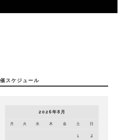
開催スケジュール
2026年8月
月
火
水
木
金
土
日
1
2