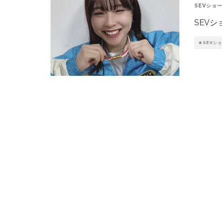
SEVショ
SEV
★SEVシ