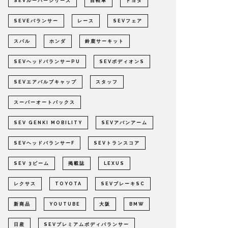
SEVルーパーシリーズ
自転車
トヨタ
SEVEバランサー
レース
SEVフェア
スバル
ホンダ
鈴鹿サーキット
SEVヘッドバランサーPU
SEVボディオンS
SEVエアバルブキャップ
スタッフ
スーパーオートバックス
SEV GENKI MOBILITY
SEVアバンアーム
SEVヘッドバランサーF
SEVトランスコア
SEV 3ビーム
掲載誌
LEXUS
レクサス
TOYOTA
SEVブレーキSC
新商品
YOUTUBE
大阪
BMW
日産
SEVプレミアムボディバランサー