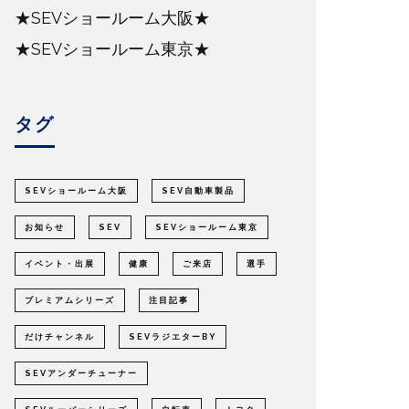
★SEVショールーム大阪★
★SEVショールーム東京★
タグ
SEVショールーム大阪
SEV自動車製品
お知らせ
SEV
SEVショールーム東京
イベント・出展
健康
ご来店
選手
プレミアムシリーズ
注目記事
だけチャンネル
SEVラジエターBY
SEVアンダーチューナー