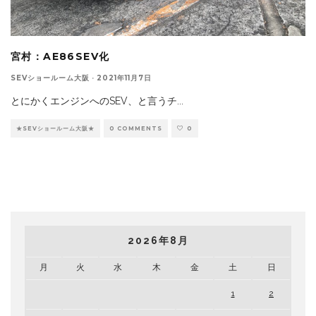
宮村：AE86SEV化
SEVショールーム大阪
·
2021年11月7日
とにかくエンジンへのSEV、と言うチ
...
★SEVショールーム大阪★
0 COMMENTS
0
2026年8月
月
火
水
木
金
土
日
1
2