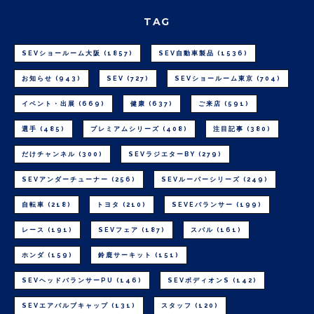
TAG
SEVショールーム大阪
(1857)
SEV自動車製品
(1536)
お知らせ
(943)
SEV
(727)
SEVショールーム東京
(704)
イベント・出展
(669)
健康
(637)
ご来店
(591)
選手
(485)
プレミアムシリーズ
(408)
注目記事
(380)
だけチャンネル
(300)
SEVラジエターBY
(279)
SEVアンダーチューナー
(256)
SEVルーパーシリーズ
(249)
自転車
(218)
トヨタ
(210)
SEVEバランサー
(199)
レース
(191)
SEVフェア
(187)
スバル
(161)
ホンダ
(159)
鈴鹿サーキット
(151)
SEVヘッドバランサーPU
(146)
SEVボディオンS
(142)
SEVエアバルブキャップ
(131)
スタッフ
(120)