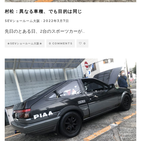
村松：異なる車種、でも目的は同じ
SEVショールーム大阪
·
2022年3月7日
先日のとある日、2台のスポーツカーが
...
★SEVショールーム大阪★
0 COMMENTS
0