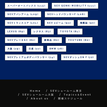
スーパーオートバックス
(115)
SEV GENKI MOBILITY
(111)
SEVアバンアーム
(109)
SEVヘッドバランサーF
(106)
SEVトランスコア
(101)
SEV 3ビーム
(93)
掲載誌
(90)
LEXUS
(89)
レクサス
(83)
TOYOTA
(81)
SEVブレーキSC
(80)
新商品
(80)
YOUTUBE
(80)
大阪
(79)
日産
(77)
BMW
(76)
SEVプレミアムボディバランサー
(74)
SEVダッシュON F
(72)
Home
SEVショールーム東京
SEVショールーム大阪
Topics＆Event
About us
開催スケジュール