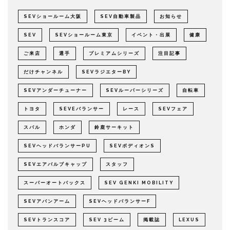
SEVショールーム大阪
SEV自動車製品
お知らせ
SEV
SEVショールーム東京
イベント・出展
健康
ご来店
選手
プレミアムシリーズ
注目記事
だけチャンネル
SEVラジエターBY
SEVアンダーチューナー
SEVルーパーシリーズ
自転車
トヨタ
SEVEバランサー
レース
SEVフェア
スバル
ホンダ
鈴鹿サーキット
SEVヘッドバランサーPU
SEVボディオンS
SEVエアバルブキャップ
スタッフ
スーパーオートバックス
SEV GENKI MOBILITY
SEVアバンアーム
SEVヘッドバランサーF
SEVトランスコア
SEV 3ビーム
掲載誌
LEXUS