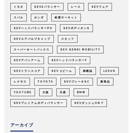
トヨタ
SEVEバランサー
レース
SEVフェア
スバル
ホンダ
鈴鹿サーキット
SEVヘッドバランサーPU
SEVボディオンS
SEVエアバルブキャップ
スタッフ
スーパーオートバックス
SEV GENKI MOBILITY
SEVアバンアーム
SEVヘッドバランサーF
SEVトランスコア
SEV 3ビーム
掲載誌
LEXUS
レクサス
TOYOTA
SEVブレーキSC
新商品
YOUTUBE
大阪
日産
BMW
SEVプレミアムボディバランサー
SEVダッシュON F
アーカイブ