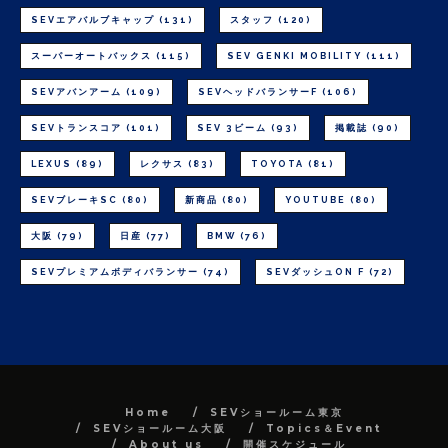
SEVエアバルブキャップ
(131)
スタッフ
(120)
スーパーオートバックス
(115)
SEV GENKI MOBILITY
(111)
SEVアバンアーム
(109)
SEVヘッドバランサーF
(106)
SEVトランスコア
(101)
SEV 3ビーム
(93)
掲載誌
(90)
LEXUS
(89)
レクサス
(83)
TOYOTA
(81)
SEVブレーキSC
(80)
新商品
(80)
YOUTUBE
(80)
大阪
(79)
日産
(77)
BMW
(76)
SEVプレミアムボディバランサー
(74)
SEVダッシュON F
(72)
Home
SEVショールーム東京
SEVショールーム大阪
Topics＆Event
About us
開催スケジュール