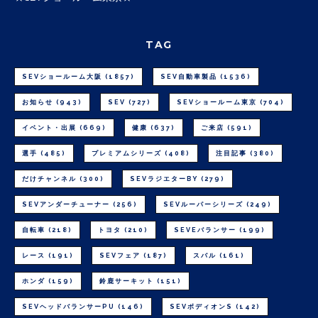
TAG
SEVショールーム大阪
(1857)
SEV自動車製品
(1536)
お知らせ
(943)
SEV
(727)
SEVショールーム東京
(704)
イベント・出展
(669)
健康
(637)
ご来店
(591)
選手
(485)
プレミアムシリーズ
(408)
注目記事
(380)
だけチャンネル
(300)
SEVラジエターBY
(279)
SEVアンダーチューナー
(256)
SEVルーパーシリーズ
(249)
自転車
(218)
トヨタ
(210)
SEVEバランサー
(199)
レース
(191)
SEVフェア
(187)
スバル
(161)
ホンダ
(159)
鈴鹿サーキット
(151)
SEVヘッドバランサーPU
(146)
SEVボディオンS
(142)