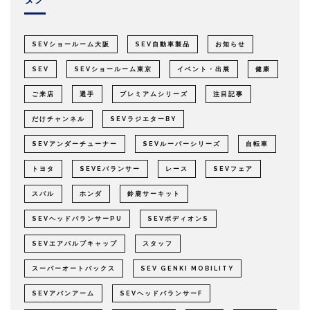
SEVショールーム大阪
SEV自動車製品
お知らせ
SEV
SEVショールーム東京
イベント・出展
健康
ご来店
選手
プレミアムシリーズ
注目記事
だけチャンネル
SEVラジエターBY
SEVアンダーチューナー
SEVルーパーシリーズ
自転車
トヨタ
SEVEバランサー
レース
SEVフェア
スバル
ホンダ
鈴鹿サーキット
SEVヘッドバランサーPU
SEVボディオンS
SEVエアバルブキャップ
スタッフ
スーパーオートバックス
SEV GENKI MOBILITY
SEVアバンアーム
SEVヘッドバランサーF