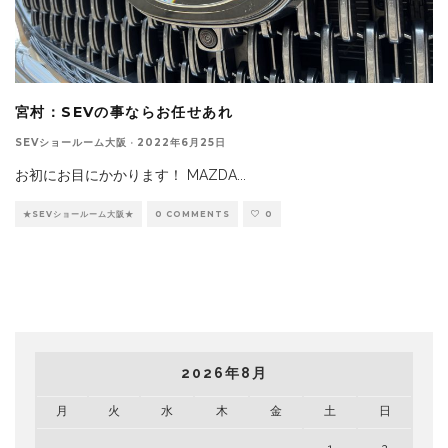
宮村：SEVの事ならお任せあれ
SEVショールーム大阪
·
2022年6月25日
お初にお目にかかります！ MAZDA
...
★SEVショールーム大阪★
0 COMMENTS
0
2026年8月
月
火
水
木
金
土
日