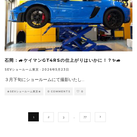
石岡：🚙ケイマンGT4RSの仕上がりはいかに！？✨🚙
SEVショールーム東京
·
2026年5月23日
３月下旬にショールームにて撮影いたし
...
★SEVショールーム東京★
0 COMMENTS
0
1
2
3
…
77