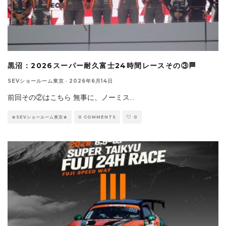
黒沼：2026スーパー耐久富士24時間レースその③🏁
SEVショールーム東京
·
2026年6月14日
前回その②はこちら 無事に、ノーミス
...
★SEVショールーム東京★
0 COMMENTS
0