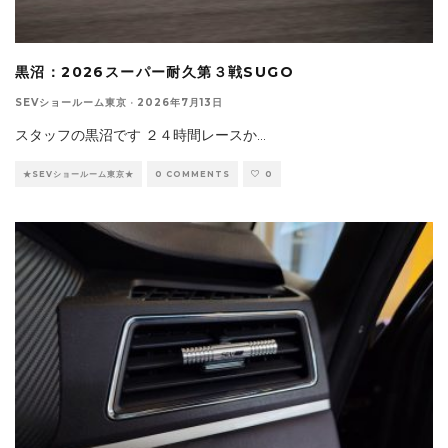
黒沼：2026スーパー耐久第３戦SUGO
SEVショールーム東京
·
2026年7月13日
スタッフの黒沼です ２４時間レースか
...
★SEVショールーム東京★
0 COMMENTS
0