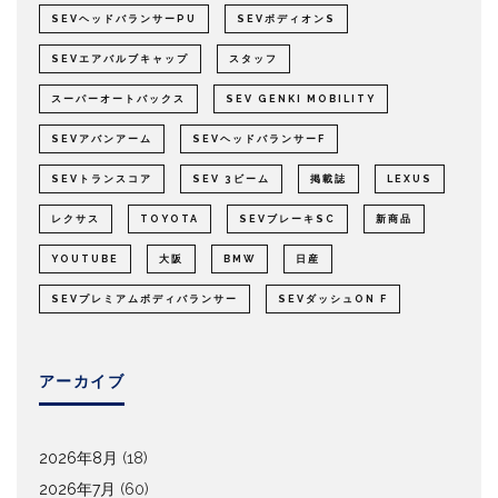
SEVヘッドバランサーPU
SEVボディオンS
SEVエアバルブキャップ
スタッフ
スーパーオートバックス
SEV GENKI MOBILITY
SEVアバンアーム
SEVヘッドバランサーF
SEVトランスコア
SEV 3ビーム
掲載誌
LEXUS
レクサス
TOYOTA
SEVブレーキSC
新商品
YOUTUBE
大阪
BMW
日産
SEVプレミアムボディバランサー
SEVダッシュON F
アーカイブ
2026年8月
(18)
2026年7月
(60)