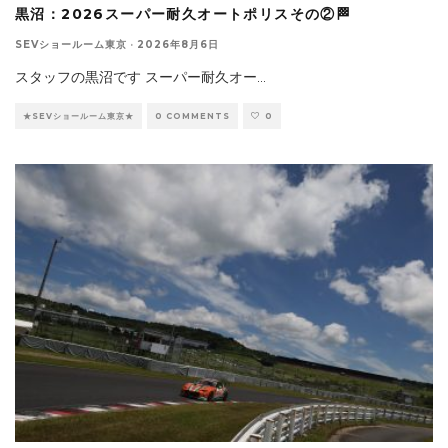
黒沼：2026スーパー耐久オートポリスその②🏁
SEVショールーム東京
·
2026年8月6日
スタッフの黒沼です スーパー耐久オー
...
★SEVショールーム東京★
0 COMMENTS
0