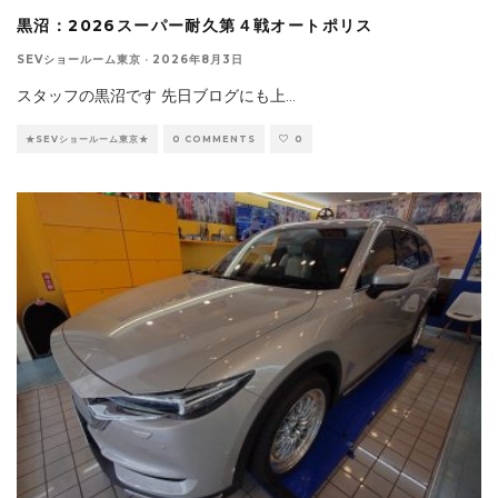
黒沼：2026スーパー耐久第４戦オートポリス
SEVショールーム東京
·
2026年8月3日
スタッフの黒沼です 先日ブログにも上
...
★SEVショールーム東京★
0 COMMENTS
0