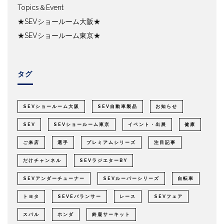
Topics＆Event
★SEVショールーム大阪★
★SEVショールーム東京★
タグ
SEVショールーム大阪
SEV自動車製品
お知らせ
SEV
SEVショールーム東京
イベント・出展
健康
ご来店
選手
プレミアムシリーズ
注目記事
だけチャンネル
SEVラジエターBY
SEVアンダーチューナー
SEVルーパーシリーズ
自転車
トヨタ
SEVEバランサー
レース
SEVフェア
スバル
ホンダ
鈴鹿サーキット