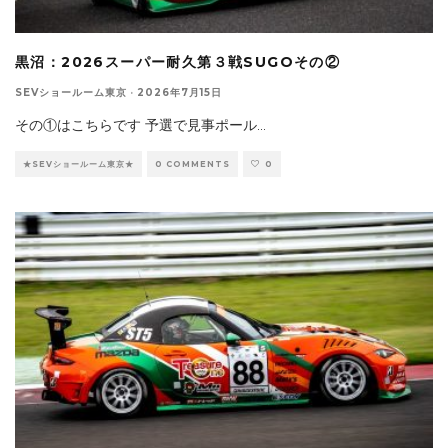
黒沼：2026スーパー耐久第３戦SUGOその②
SEVショールーム東京
·
2026年7月15日
その①はこちらです 予選で見事ポール
...
★SEVショールーム東京★
0 COMMENTS
0