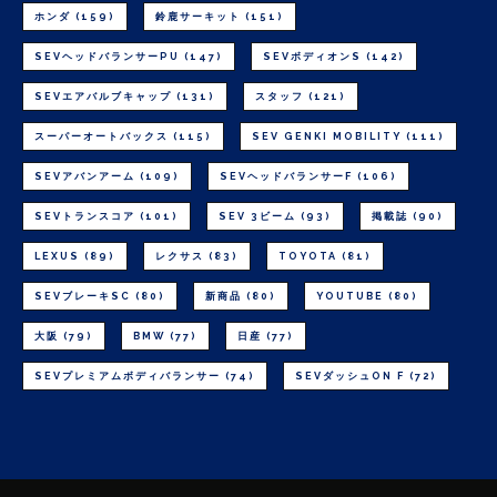
ホンダ
(159)
鈴鹿サーキット
(151)
SEVヘッドバランサーPU
(147)
SEVボディオンS
(142)
SEVエアバルブキャップ
(131)
スタッフ
(121)
スーパーオートバックス
(115)
SEV GENKI MOBILITY
(111)
SEVアバンアーム
(109)
SEVヘッドバランサーF
(106)
SEVトランスコア
(101)
SEV 3ビーム
(93)
掲載誌
(90)
LEXUS
(89)
レクサス
(83)
TOYOTA
(81)
SEVブレーキSC
(80)
新商品
(80)
YOUTUBE
(80)
大阪
(79)
BMW
(77)
日産
(77)
SEVプレミアムボディバランサー
(74)
SEVダッシュON F
(72)