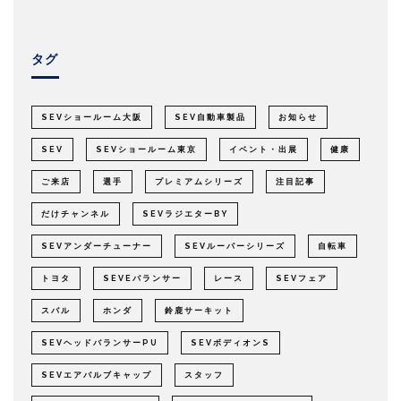
タグ
SEVショールーム大阪
SEV自動車製品
お知らせ
SEV
SEVショールーム東京
イベント・出展
健康
ご来店
選手
プレミアムシリーズ
注目記事
だけチャンネル
SEVラジエターBY
SEVアンダーチューナー
SEVルーパーシリーズ
自転車
トヨタ
SEVEバランサー
レース
SEVフェア
スバル
ホンダ
鈴鹿サーキット
SEVヘッドバランサーPU
SEVボディオンS
SEVエアバルブキャップ
スタッフ