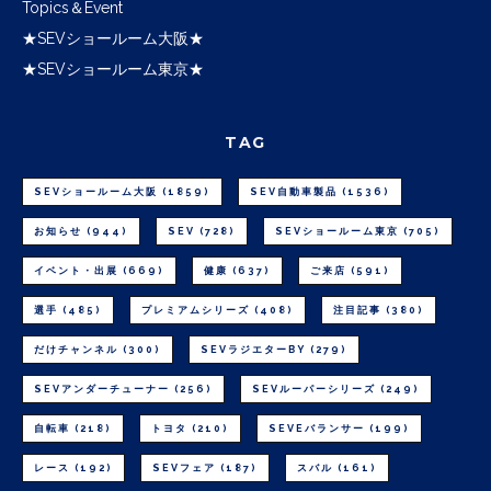
Topics＆Event
★SEVショールーム大阪★
★SEVショールーム東京★
TAG
SEVショールーム大阪
(1859)
SEV自動車製品
(1536)
お知らせ
(944)
SEV
(728)
SEVショールーム東京
(705)
イベント・出展
(669)
健康
(637)
ご来店
(591)
選手
(485)
プレミアムシリーズ
(408)
注目記事
(380)
だけチャンネル
(300)
SEVラジエターBY
(279)
SEVアンダーチューナー
(256)
SEVルーパーシリーズ
(249)
自転車
(218)
トヨタ
(210)
SEVEバランサー
(199)
レース
(192)
SEVフェア
(187)
スバル
(161)