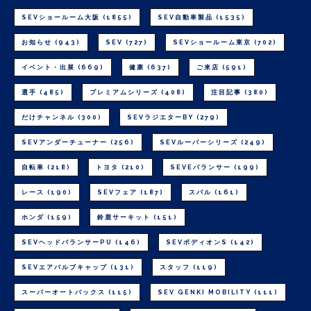
SEVショールーム大阪
(1855)
SEV自動車製品
(1535)
お知らせ
(943)
SEV
(727)
SEVショールーム東京
(702)
イベント・出展
(669)
健康
(637)
ご来店
(591)
選手
(485)
プレミアムシリーズ
(408)
注目記事
(380)
だけチャンネル
(300)
SEVラジエターBY
(279)
SEVアンダーチューナー
(256)
SEVルーパーシリーズ
(249)
自転車
(218)
トヨタ
(210)
SEVEバランサー
(199)
レース
(190)
SEVフェア
(187)
スバル
(161)
ホンダ
(159)
鈴鹿サーキット
(151)
SEVヘッドバランサーPU
(146)
SEVボディオンS
(142)
SEVエアバルブキャップ
(131)
スタッフ
(119)
スーパーオートバックス
(115)
SEV GENKI MOBILITY
(111)