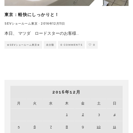
東京：軽快にしっかりと！
SEVショールーム東京
·
2016年12月11日
本日、 マツダ ロードスターのお客様
...
★SEVショールーム東京★
未分類
0 COMMENTS
0
2016年12月
月
火
水
木
金
土
日
1
2
3
4
5
6
7
8
9
10
11