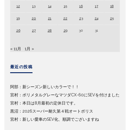
12
13
14
15
16
17
18
19
20
21
22
23
24
25
26
27
28
29
30
31
« 11月
1月 »
最近の投稿
阿部：新シーズン新しいカラーで！！
宮村：ポリメタルグレーなマツダCX-60にSEVを付けました
宮村：本日は8月最初の定休日です。
黒沼：2026スーパー耐久第４戦オートポリス
宮村：新しい愛車のSEV化、順調でございますね