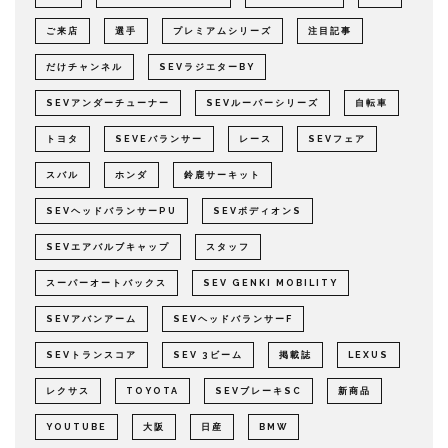
ご来店
選手
プレミアムシリーズ
注目記事
だけチャンネル
SEVラジエターBY
SEVアンダーチューナー
SEVルーパーシリーズ
自転車
トヨタ
SEVEバランサー
レース
SEVフェア
スバル
ホンダ
鈴鹿サーキット
SEVヘッドバランサーPU
SEVボディオンS
SEVエアバルブキャップ
スタッフ
スーパーオートバックス
SEV GENKI MOBILITY
SEVアバンアーム
SEVヘッドバランサーF
SEVトランスコア
SEV 3ビーム
掲載誌
LEXUS
レクサス
TOYOTA
SEVブレーキSC
新商品
YOUTUBE
大阪
日産
BMW