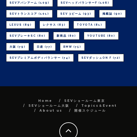
SEVアバンアーム
(109)
SEVヘッドバランサーF
(106)
SEVトランスコア
(101)
SEV 3ビーム
(93)
掲載誌
(90)
LEXUS
(89)
レクサス
(83)
TOYOTA
(81)
SEVブレーキSC
(80)
新商品
(80)
YOUTUBE
(80)
大阪
(79)
日産
(77)
BMW
(75)
SEVプレミアムボディバランサー
(74)
SEVダッシュON F
(72)
Home
SEVショールーム東京
SEVショールーム大阪
Topics＆Event
About us
開催スケジュール