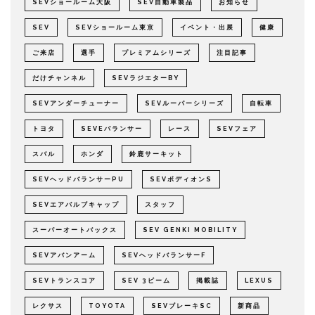
SEVショールーム大阪
SEV自動車製品
お知らせ
SEV
SEVショールーム東京
イベント・出展
健康
ご来店
選手
プレミアムシリーズ
注目記事
だけチャンネル
SEVラジエターBY
SEVアンダーチューナー
SEVルーパーシリーズ
自転車
トヨタ
SEVEバランサー
レース
SEVフェア
スバル
ホンダ
鈴鹿サーキット
SEVヘッドバランサーPU
SEVボディオンS
SEVエアバルブキャップ
スタッフ
スーパーオートバックス
SEV GENKI MOBILITY
SEVアバンアーム
SEVヘッドバランサーF
SEVトランスコア
SEV 3ビーム
掲載誌
LEXUS
レクサス
TOYOTA
SEVブレーキSC
新商品