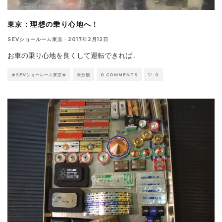
東京：理想の乗り心地へ！
SEVショールーム東京
·
2017年2月12日
お車の乗り心地を良くして運転できれば
...
★SEVショールーム東京★
未分類
0 COMMENTS
0