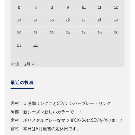
6
7
8
9
10
11
12
13
14
15
16
17
18
19
20
21
22
23
24
25
26
27
28
« 1月
3月 »
最近の投稿
宮村：＃感動リングことSEVナンバープレートリング
阿部：新シーズン新しいカラーで！！
宮村：ポリメタルグレーなマツダCX-60にSEVを付けました
宮村：本日は8月最初の定休日です。