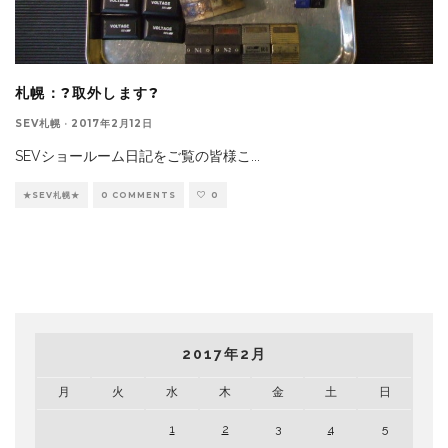
札幌：?取外します?
SEV札幌
·
2017年2月12日
SEVショールーム日記をご覧の皆様こ
...
★SEV札幌★
0 COMMENTS
0
2017年2月
月
火
水
木
金
土
日
1
2
3
4
5