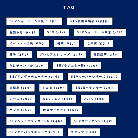
TAG
SEVショールーム大阪
(1856)
SEV自動車製品
(1535)
お知らせ
(943)
SEV
(727)
SEVショールーム東京
(702)
イベント・出展
(669)
健康
(637)
ご来店
(591)
選手
(485)
プレミアムシリーズ
(408)
注目記事
(380)
だけチャンネル
(300)
SEVラジエターBY
(279)
SEVアンダーチューナー
(256)
SEVルーパーシリーズ
(249)
自転車
(218)
トヨタ
(210)
SEVEバランサー
(199)
レース
(190)
SEVフェア
(187)
スバル
(161)
ホンダ
(159)
鈴鹿サーキット
(151)
SEVヘッドバランサーPU
(146)
SEVボディオンS
(142)
SEVエアバルブキャップ
(131)
スタッフ
(119)