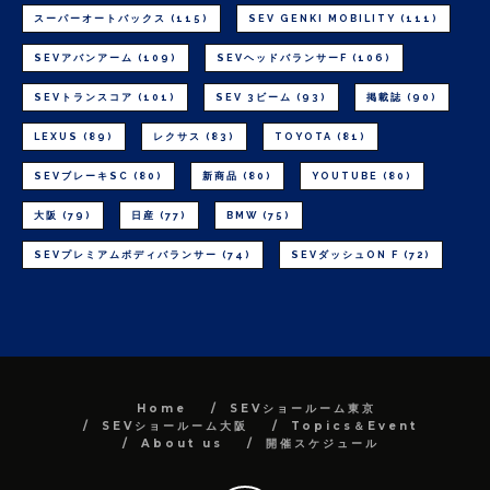
スーパーオートバックス
(115)
SEV GENKI MOBILITY
(111)
SEVアバンアーム
(109)
SEVヘッドバランサーF
(106)
SEVトランスコア
(101)
SEV 3ビーム
(93)
掲載誌
(90)
LEXUS
(89)
レクサス
(83)
TOYOTA
(81)
SEVブレーキSC
(80)
新商品
(80)
YOUTUBE
(80)
大阪
(79)
日産
(77)
BMW
(75)
SEVプレミアムボディバランサー
(74)
SEVダッシュON F
(72)
Home
SEVショールーム東京
SEVショールーム大阪
Topics＆Event
About us
開催スケジュール