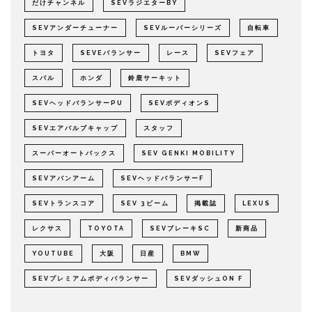
だけチャンネル
SEVラジエターBY
SEVアンダーチューナー
SEVルーパーシリーズ
自転車
トヨタ
SEVEバランサー
レース
SEVフェア
スバル
ホンダ
鈴鹿サーキット
SEVヘッドバランサーPU
SEVボディオンS
SEVエアバルブキャップ
スタッフ
スーパーオートバックス
SEV GENKI MOBILITY
SEVアバンアーム
SEVヘッドバランサーF
SEVトランスコア
SEV 3ビーム
掲載誌
LEXUS
レクサス
TOYOTA
SEVブレーキSC
新商品
YOUTUBE
大阪
日産
BMW
SEVプレミアムボディバランサー
SEVダッシュON F