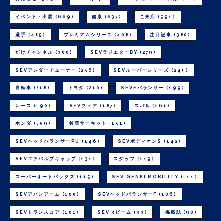
イベント・出展
(669)
健康
(637)
ご来店
(591)
選手
(485)
プレミアムシリーズ
(408)
注目記事
(380)
だけチャンネル
(300)
SEVラジエターBY
(279)
SEVアンダーチューナー
(256)
SEVルーパーシリーズ
(249)
自転車
(218)
トヨタ
(210)
SEVEバランサー
(199)
レース
(190)
SEVフェア
(187)
スバル
(161)
ホンダ
(159)
鈴鹿サーキット
(151)
SEVヘッドバランサーPU
(146)
SEVボディオンS
(142)
SEVエアバルブキャップ
(131)
スタッフ
(119)
スーパーオートバックス
(115)
SEV GENKI MOBILITY
(111)
SEVアバンアーム
(109)
SEVヘッドバランサーF
(106)
SEVトランスコア
(101)
SEV 3ビーム
(93)
掲載誌
(90)