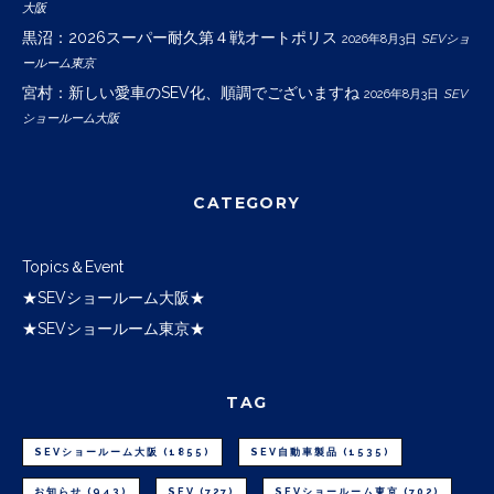
大阪
黒沼：2026スーパー耐久第４戦オートポリス
2026年8月3日
SEVショ
ールーム東京
宮村：新しい愛車のSEV化、順調でございますね
2026年8月3日
SEV
ショールーム大阪
CATEGORY
Topics＆Event
★SEVショールーム大阪★
★SEVショールーム東京★
TAG
SEVショールーム大阪
(1855)
SEV自動車製品
(1535)
お知らせ
(943)
SEV
(727)
SEVショールーム東京
(702)