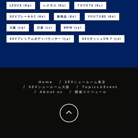
LEXUS
(89)
レクサス
(83)
TOYOTA
(81)
SEVブレーキSC
(80)
新商品
(80)
YOUTUBE
(80)
大阪
(79)
日産
(77)
BMW
(75)
SEVプレミアムボディバランサー
(74)
SEVダッシュON F
(72)
Home
SEVショールーム東京
SEVショールーム大阪
Topics＆Event
About us
開催スケジュール