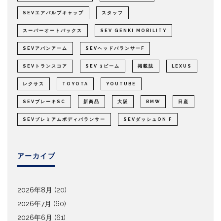
SEVエアバルブキャップ
スタッフ
スーパーオートバックス
SEV GENKI MOBILITY
SEVアバンアーム
SEVヘッドバランサーF
SEVトランスコア
SEV 3ビーム
掲載誌
LEXUS
レクサス
TOYOTA
YOUTUBE
SEVブレーキSC
新商品
大阪
BMW
日産
SEVプレミアムボディバランサー
SEVダッシュON F
アーカイブ
2026年8月
(20)
2026年7月
(60)
2026年6月
(61)