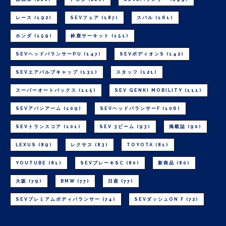
レース
(192)
SEVフェア
(187)
スバル
(161)
ホンダ
(159)
鈴鹿サーキット
(151)
SEVヘッドバランサーPU
(147)
SEVボディオンS
(142)
SEVエアバルブキャップ
(131)
スタッフ
(121)
スーパーオートバックス
(115)
SEV GENKI MOBILITY
(111)
SEVアバンアーム
(109)
SEVヘッドバランサーF
(106)
SEVトランスコア
(101)
SEV 3ビーム
(93)
掲載誌
(90)
LEXUS
(89)
レクサス
(83)
TOYOTA
(81)
YOUTUBE
(81)
SEVブレーキSC
(80)
新商品
(80)
大阪
(79)
BMW
(77)
日産
(77)
SEVプレミアムボディバランサー
(74)
SEVダッシュON F
(72)