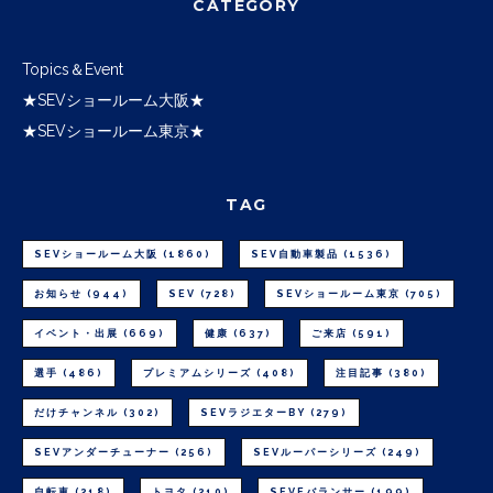
CATEGORY
Topics＆Event
★SEVショールーム大阪★
★SEVショールーム東京★
TAG
SEVショールーム大阪
(1860)
SEV自動車製品
(1536)
お知らせ
(944)
SEV
(728)
SEVショールーム東京
(705)
イベント・出展
(669)
健康
(637)
ご来店
(591)
選手
(486)
プレミアムシリーズ
(408)
注目記事
(380)
だけチャンネル
(302)
SEVラジエターBY
(279)
SEVアンダーチューナー
(256)
SEVルーパーシリーズ
(249)
自転車
(218)
トヨタ
(210)
SEVEバランサー
(199)