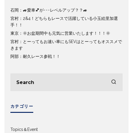
石岡：🚙愛車💕が･･･レベルアップ？？🚙
宮村：2&4！どちらもレースで活躍している小玉絵里加選
手！！
東京：🌞お盆期間中も元気に営業いたします！！！🌞
宮村：とーってもお速い車にもSEVはとーってもオススメで
きます
阿部：耐久レース参戦！！
カテゴリー
Topics＆Event