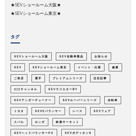
★SEVショールーム大阪★
★SEVショールーム東京★
タグ
SEVショールーム大阪
SEV自動車製品
お知らせ
SEV
SEVショールーム東京
イベント・出展
健康
ご来店
選手
プレミアムシリーズ
注目記事
だけチャンネル
SEVラジエターBY
SEVアンダーチューナー
SEVルーパーシリーズ
自転車
トヨタ
SEVEバランサー
レース
SEVフェア
スバル
ホンダ
鈴鹿サーキット
SEVヘッドバランサーPU
SEVボディオンS