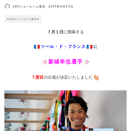
SEVショールーム東京
·
2017年6月27日
★SEVショールーム東京★
７月１日
に開幕する
ツール・ド・フランス
に
新城幸也選手
７度目
の出場が決定いたしました