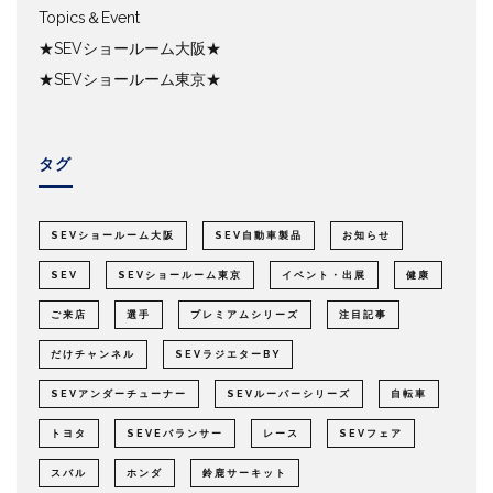
Topics＆Event
★SEVショールーム大阪★
★SEVショールーム東京★
タグ
SEVショールーム大阪
SEV自動車製品
お知らせ
SEV
SEVショールーム東京
イベント・出展
健康
ご来店
選手
プレミアムシリーズ
注目記事
だけチャンネル
SEVラジエターBY
SEVアンダーチューナー
SEVルーパーシリーズ
自転車
トヨタ
SEVEバランサー
レース
SEVフェア
スバル
ホンダ
鈴鹿サーキット