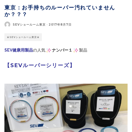
東京：お手持ちのルーパー汚れていません
か？？？
SEVショールーム東京
·
2017年8月7日
★SEVショールーム東京★
SEV健康用製品
の人気
ナンバー１
製品
【SEVルーパーシリーズ】