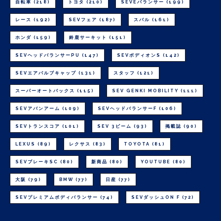
自転車
(218)
トヨタ
(210)
SEVEバランサー
(199)
レース
(192)
SEVフェア
(187)
スバル
(161)
ホンダ
(159)
鈴鹿サーキット
(151)
SEVヘッドバランサーPU
(147)
SEVボディオンS
(142)
SEVエアバルブキャップ
(131)
スタッフ
(121)
スーパーオートバックス
(115)
SEV GENKI MOBILITY
(111)
SEVアバンアーム
(109)
SEVヘッドバランサーF
(106)
SEVトランスコア
(101)
SEV 3ビーム
(93)
掲載誌
(90)
LEXUS
(89)
レクサス
(83)
TOYOTA
(81)
SEVブレーキSC
(80)
新商品
(80)
YOUTUBE
(80)
大阪
(79)
BMW
(77)
日産
(77)
SEVプレミアムボディバランサー
(74)
SEVダッシュON F
(72)