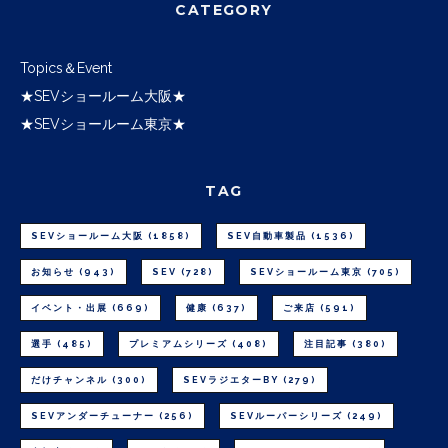
CATEGORY
Topics＆Event
★SEVショールーム大阪★
★SEVショールーム東京★
TAG
SEVショールーム大阪
(1858)
SEV自動車製品
(1536)
お知らせ
(943)
SEV
(728)
SEVショールーム東京
(705)
イベント・出展
(669)
健康
(637)
ご来店
(591)
選手
(485)
プレミアムシリーズ
(408)
注目記事
(380)
だけチャンネル
(300)
SEVラジエターBY
(279)
SEVアンダーチューナー
(256)
SEVルーパーシリーズ
(249)