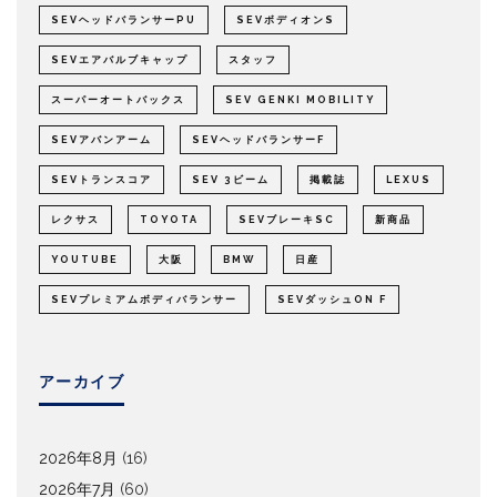
SEVヘッドバランサーPU
SEVボディオンS
SEVエアバルブキャップ
スタッフ
スーパーオートバックス
SEV GENKI MOBILITY
SEVアバンアーム
SEVヘッドバランサーF
SEVトランスコア
SEV 3ビーム
掲載誌
LEXUS
レクサス
TOYOTA
SEVブレーキSC
新商品
YOUTUBE
大阪
BMW
日産
SEVプレミアムボディバランサー
SEVダッシュON F
アーカイブ
2026年8月
(16)
2026年7月
(60)