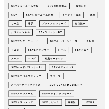
SEVショールーム大阪
SEV自動車製品
お知らせ
SEV
SEVショールーム東京
イベント・出展
健康
ご来店
選手
プレミアムシリーズ
注目記事
だけチャンネル
SEVラジエターBY
SEVアンダーチューナー
SEVルーパーシリーズ
自転車
トヨタ
SEVEバランサー
レース
SEVフェア
スバル
ホンダ
鈴鹿サーキット
SEVヘッドバランサーPU
SEVボディオンS
SEVエアバルブキャップ
スタッフ
スーパーオートバックス
SEV GENKI MOBILITY
SEVアバンアーム
SEVヘッドバランサーF
SEVトランスコア
SEV 3ビーム
掲載誌
LEXUS