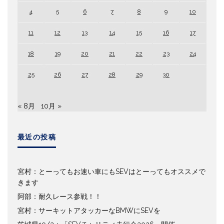
4
5
6
7
8
9
10
11
12
13
14
15
16
17
18
19
20
21
22
23
24
25
26
27
28
29
30
« 8月
10月 »
最近の投稿
宮村：とーってもお速い車にもSEVはとーってもオススメで
きます
阿部：耐久レース参戦！！
宮村：サーキットアタッカーなBMWにSEVを