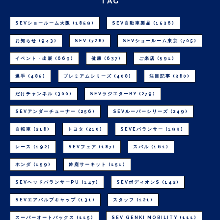
TAG
SEVショールーム大阪
(1859)
SEV自動車製品
(1536)
お知らせ
(943)
SEV
(728)
SEVショールーム東京
(705)
イベント・出展
(669)
健康
(637)
ご来店
(591)
選手
(485)
プレミアムシリーズ
(408)
注目記事
(380)
だけチャンネル
(300)
SEVラジエターBY
(279)
SEVアンダーチューナー
(256)
SEVルーパーシリーズ
(249)
自転車
(218)
トヨタ
(210)
SEVEバランサー
(199)
レース
(192)
SEVフェア
(187)
スバル
(161)
ホンダ
(159)
鈴鹿サーキット
(151)
SEVヘッドバランサーPU
(147)
SEVボディオンS
(142)
SEVエアバルブキャップ
(131)
スタッフ
(121)
スーパーオートバックス
(115)
SEV GENKI MOBILITY
(111)