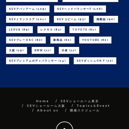
SEVアバンアーム
(109)
SEVヘッドバランサーF
(106)
SEVトランスコア
(101)
SEV 3ビーム
(93)
掲載誌
(90)
LEXUS
(89)
レクサス
(83)
TOYOTA
(81)
SEVブレーキSC
(80)
新商品
(80)
YOUTUBE
(80)
大阪
(79)
BMW
(77)
日産
(77)
SEVプレミアムボディバランサー
(74)
SEVダッシュON F
(72)
Home
SEVショールーム東京
SEVショールーム大阪
Topics＆Event
About us
開催スケジュール