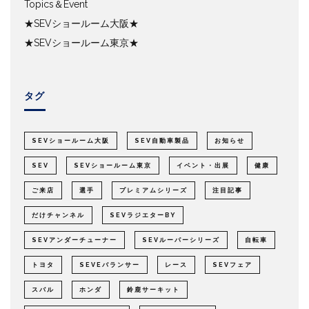
Topics＆Event
★SEVショールーム大阪★
★SEVショールーム東京★
タグ
SEVショールーム大阪
SEV自動車製品
お知らせ
SEV
SEVショールーム東京
イベント・出展
健康
ご来店
選手
プレミアムシリーズ
注目記事
だけチャンネル
SEVラジエターBY
SEVアンダーチューナー
SEVルーパーシリーズ
自転車
トヨタ
SEVEバランサー
レース
SEVフェア
スバル
ホンダ
鈴鹿サーキット