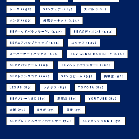
レース
(192)
SEVフェア
(187)
スバル
(161)
ホンダ
(159)
鈴鹿サーキット
(151)
SEVヘッドバランサーPU
(147)
SEVボディオンS
(142)
SEVエアバルブキャップ
(131)
スタッフ
(121)
スーパーオートバックス
(115)
SEV GENKI MOBILITY
(111)
SEVアバンアーム
(109)
SEVヘッドバランサーF
(106)
SEVトランスコア
(101)
SEV 3ビーム
(93)
掲載誌
(90)
LEXUS
(89)
レクサス
(83)
TOYOTA
(81)
SEVブレーキSC
(80)
新商品
(80)
YOUTUBE
(80)
大阪
(79)
BMW
(77)
日産
(77)
SEVプレミアムボディバランサー
(74)
SEVダッシュON F
(72)