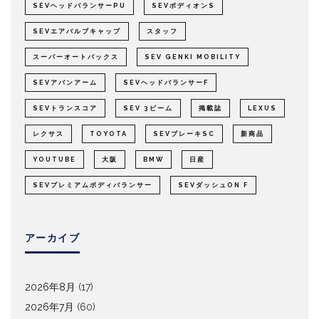
SEVヘッドバランサーPU
SEVボディオンS
SEVエアバルブキャップ
スタッフ
スーパーオートバックス
SEV GENKI MOBILITY
SEVアバンアーム
SEVヘッドバランサーF
SEVトランスコア
SEV 3ビーム
掲載誌
LEXUS
レクサス
TOYOTA
SEVブレーキSC
新商品
YOUTUBE
大阪
BMW
日産
SEVプレミアムボディバランサー
SEVダッシュON F
アーカイブ
2026年8月
(17)
2026年7月
(60)