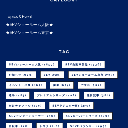
Topics＆Event
★SEVショールーム大阪★
★SEVショールーム東京★
TAG
SEVショールーム大阪
(1859)
SEV自動車製品
(1536)
お知らせ
(943)
SEV
(728)
SEVショールーム東京
(705)
イベント・出展
(669)
健康
(637)
ご来店
(591)
選手
(485)
プレミアムシリーズ
(408)
注目記事
(380)
だけチャンネル
(300)
SEVラジエターBY
(279)
SEVアンダーチューナー
(256)
SEVルーパーシリーズ
(249)
自転車
(218)
トヨタ
(210)
SEVEバランサー
(199)