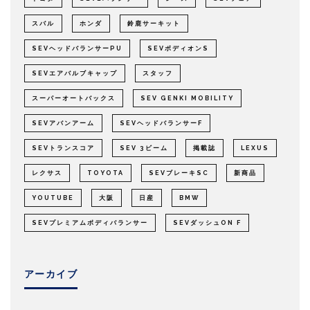
スバル
ホンダ
鈴鹿サーキット
SEVヘッドバランサーPU
SEVボディオンS
SEVエアバルブキャップ
スタッフ
スーパーオートバックス
SEV GENKI MOBILITY
SEVアバンアーム
SEVヘッドバランサーF
SEVトランスコア
SEV 3ビーム
掲載誌
LEXUS
レクサス
TOYOTA
SEVブレーキSC
新商品
YOUTUBE
大阪
日産
BMW
SEVプレミアムボディバランサー
SEVダッシュON F
アーカイブ