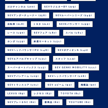
だけチャンネル
(300)
SEVラジエターBY
(279)
SEVアンダーチューナー
(256)
SEVルーパーシリーズ
(249)
自転車
(218)
トヨタ
(210)
SEVEバランサー
(199)
レース
(190)
SEVフェア
(187)
スバル
(161)
ホンダ
(159)
鈴鹿サーキット
(151)
SEVヘッドバランサーPU
(146)
SEVボディオンS
(142)
SEVエアバルブキャップ
(131)
スタッフ
(119)
スーパーオートバックス
(115)
SEV GENKI MOBILITY
(111)
SEVアバンアーム
(109)
SEVヘッドバランサーF
(106)
SEVトランスコア
(101)
SEV 3ビーム
(93)
掲載誌
(90)
LEXUS
(89)
レクサス
(83)
TOYOTA
(81)
SEVブレーキSC
(80)
新商品
(80)
YOUTUBE
(80)