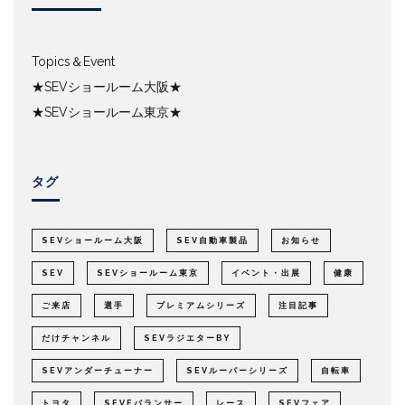
Topics＆Event
★SEVショールーム大阪★
★SEVショールーム東京★
タグ
SEVショールーム大阪
SEV自動車製品
お知らせ
SEV
SEVショールーム東京
イベント・出展
健康
ご来店
選手
プレミアムシリーズ
注目記事
だけチャンネル
SEVラジエターBY
SEVアンダーチューナー
SEVルーパーシリーズ
自転車
トヨタ
SEVEバランサー
レース
SEVフェア