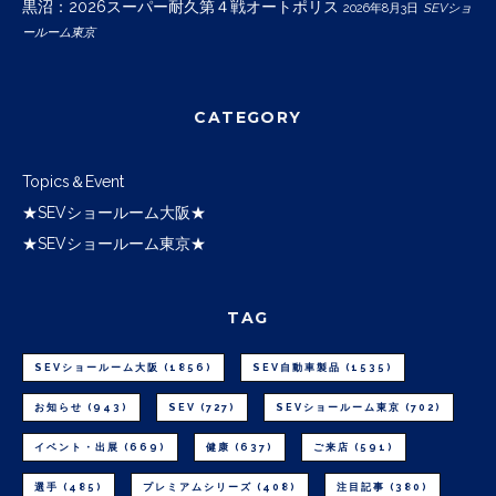
黒沼：2026スーパー耐久第４戦オートポリス
2026年8月3日
SEVショ
ールーム東京
CATEGORY
Topics＆Event
★SEVショールーム大阪★
★SEVショールーム東京★
TAG
SEVショールーム大阪
(1856)
SEV自動車製品
(1535)
お知らせ
(943)
SEV
(727)
SEVショールーム東京
(702)
イベント・出展
(669)
健康
(637)
ご来店
(591)
選手
(485)
プレミアムシリーズ
(408)
注目記事
(380)