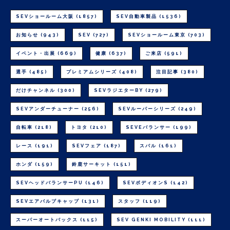
SEVショールーム大阪
(1857)
SEV自動車製品
(1536)
お知らせ
(943)
SEV
(727)
SEVショールーム東京
(703)
イベント・出展
(669)
健康
(637)
ご来店
(591)
選手
(485)
プレミアムシリーズ
(408)
注目記事
(380)
だけチャンネル
(300)
SEVラジエターBY
(279)
SEVアンダーチューナー
(256)
SEVルーパーシリーズ
(249)
自転車
(218)
トヨタ
(210)
SEVEバランサー
(199)
レース
(191)
SEVフェア
(187)
スバル
(161)
ホンダ
(159)
鈴鹿サーキット
(151)
SEVヘッドバランサーPU
(146)
SEVボディオンS
(142)
SEVエアバルブキャップ
(131)
スタッフ
(119)
スーパーオートバックス
(115)
SEV GENKI MOBILITY
(111)