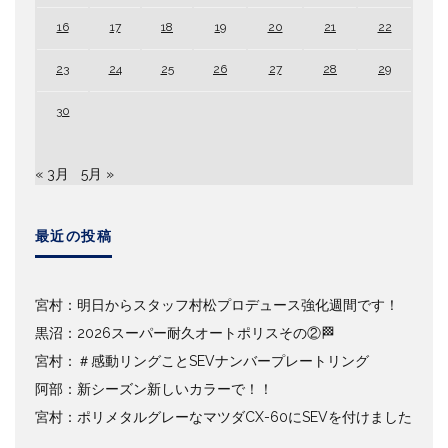
16
17
18
19
20
21
22
23
24
25
26
27
28
29
30
« 3月
5月 »
最近の投稿
宮村：明日からスタッフ村松プロデュース強化週間です！
黒沼：2026スーパー耐久オートポリスその②🏁
宮村：＃感動リングことSEVナンバープレートリング
阿部：新シーズン新しいカラーで！！
宮村：ポリメタルグレーなマツダCX-60にSEVを付けました