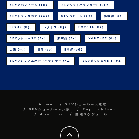
SEVアバンアーム
(109)
SEVヘッドバランサーF
(106)
SEVトランスコア
(101)
SEV 3ビーム
(93)
掲載誌
(90)
LEXUS
(89)
レクサス
(83)
TOYOTA
(81)
SEVブレーキSC
(80)
新商品
(80)
YOUTUBE
(80)
大阪
(79)
日産
(77)
BMW
(76)
SEVプレミアムボディバランサー
(74)
SEVダッシュON F
(72)
Home
SEVショールーム東京
SEVショールーム大阪
Topics＆Event
About us
開催スケジュール