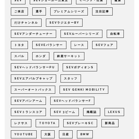
SEV
SEVショールーム東京
イベント・出展
健康
ご来店
選手
プレミアムシリーズ
注目記事
だけチャンネル
SEVラジエターBY
SEVアンダーチューナー
SEVルーパーシリーズ
自転車
トヨタ
SEVEバランサー
レース
SEVフェア
スバル
ホンダ
鈴鹿サーキット
SEVヘッドバランサーPU
SEVボディオンS
SEVエアバルブキャップ
スタッフ
スーパーオートバックス
SEV GENKI MOBILITY
SEVアバンアーム
SEVヘッドバランサーF
SEVトランスコア
SEV 3ビーム
掲載誌
LEXUS
レクサス
TOYOTA
SEVブレーキSC
新商品
YOUTUBE
大阪
日産
BMW