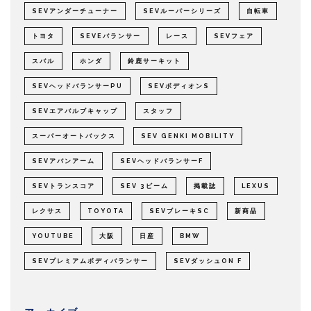
SEVアンダーチューナー
SEVルーパーシリーズ
自転車
トヨタ
SEVEバランサー
レース
SEVフェア
スバル
ホンダ
鈴鹿サーキット
SEVヘッドバランサーPU
SEVボディオンS
SEVエアバルブキャップ
スタッフ
スーパーオートバックス
SEV GENKI MOBILITY
SEVアバンアーム
SEVヘッドバランサーF
SEVトランスコア
SEV 3ビーム
掲載誌
LEXUS
レクサス
TOYOTA
SEVブレーキSC
新商品
YOUTUBE
大阪
日産
BMW
SEVプレミアムボディバランサー
SEVダッシュON F