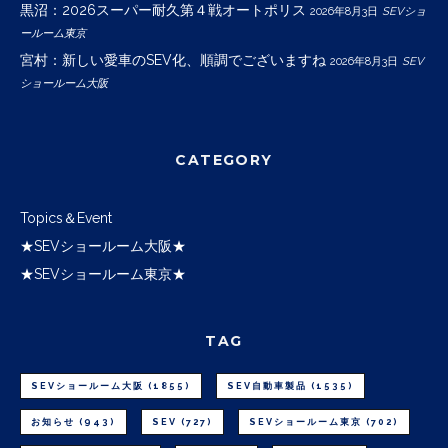
黒沼：2026スーパー耐久第４戦オートポリス
2026年8月3日
SEVショ
ールーム東京
宮村：新しい愛車のSEV化、順調でございますね
2026年8月3日
SEV
ショールーム大阪
CATEGORY
Topics＆Event
★SEVショールーム大阪★
★SEVショールーム東京★
TAG
SEVショールーム大阪
(1855)
SEV自動車製品
(1535)
お知らせ
(943)
SEV
(727)
SEVショールーム東京
(702)