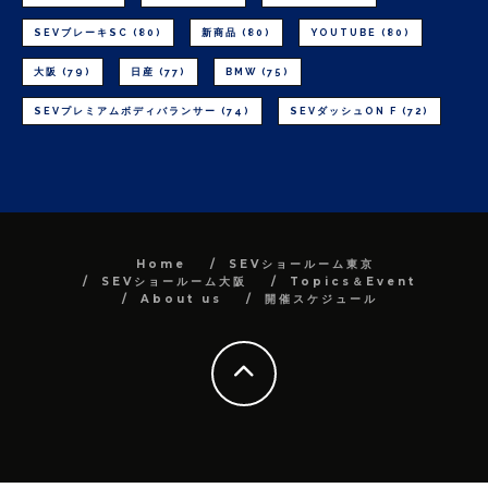
SEVブレーキSC
(80)
新商品
(80)
YOUTUBE
(80)
大阪
(79)
日産
(77)
BMW
(75)
SEVプレミアムボディバランサー
(74)
SEVダッシュON F
(72)
Home
SEVショールーム東京
SEVショールーム大阪
Topics＆Event
About us
開催スケジュール