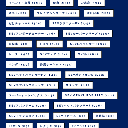
イベント・出展
(669)
健康
(637)
ご来店
(591)
選手
(485)
プレミアムシリーズ
(408)
注目記事
(380)
だけチャンネル
(300)
SEVラジエターBY
(279)
SEVアンダーチューナー
(256)
SEVルーパーシリーズ
(249)
自転車
(218)
トヨタ
(210)
SEVEバランサー
(199)
レース
(190)
SEVフェア
(187)
スバル
(161)
ホンダ
(159)
鈴鹿サーキット
(151)
SEVヘッドバランサーPU
(146)
SEVボディオンS
(142)
SEVエアバルブキャップ
(131)
スタッフ
(119)
スーパーオートバックス
(115)
SEV GENKI MOBILITY
(111)
SEVアバンアーム
(109)
SEVヘッドバランサーF
(106)
SEVトランスコア
(101)
SEV 3ビーム
(93)
掲載誌
(90)
LEXUS
(89)
レクサス
(83)
TOYOTA
(81)