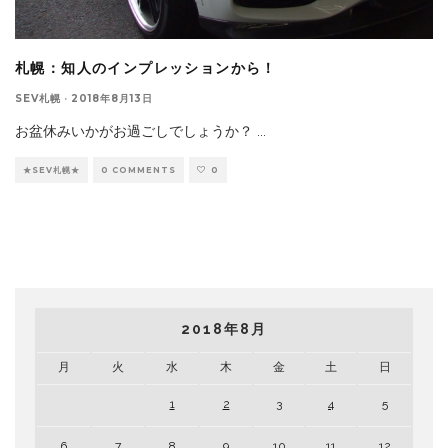
札幌：知人のインプレッションから！
SEV札幌
·
2018年8月13日
お盆休みいかがお過ごしでしょうか？
...
★SEV札幌★
0 COMMENTS
0
2018年8月
月
火
水
木
金
土
日
1
2
3
4
5
6
7
8
9
10
11
12