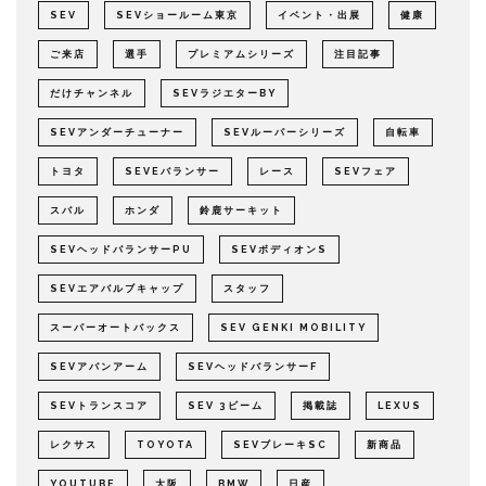
SEV
SEVショールーム東京
イベント・出展
健康
ご来店
選手
プレミアムシリーズ
注目記事
だけチャンネル
SEVラジエターBY
SEVアンダーチューナー
SEVルーパーシリーズ
自転車
トヨタ
SEVEバランサー
レース
SEVフェア
スバル
ホンダ
鈴鹿サーキット
SEVヘッドバランサーPU
SEVボディオンS
SEVエアバルブキャップ
スタッフ
スーパーオートバックス
SEV GENKI MOBILITY
SEVアバンアーム
SEVヘッドバランサーF
SEVトランスコア
SEV 3ビーム
掲載誌
LEXUS
レクサス
TOYOTA
SEVブレーキSC
新商品
YOUTUBE
大阪
BMW
日産