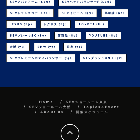
SEVアバンアーム
(109)
SEVヘッドバランサーF
(106)
SEVトランスコア
(101)
SEV 3ビーム
(93)
掲載誌
(90)
LEXUS
(89)
レクサス
(83)
TOYOTA
(81)
SEVブレーキSC
(80)
新商品
(80)
YOUTUBE
(80)
大阪
(79)
BMW
(77)
日産
(77)
SEVプレミアムボディバランサー
(74)
SEVダッシュON F
(72)
Home
SEVショールーム東京
SEVショールーム大阪
Topics＆Event
About us
開催スケジュール