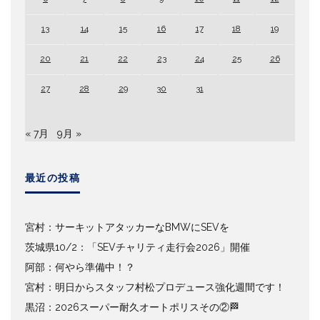
13
14
15
16
17
18
19
20
21
22
23
24
25
26
27
28
29
30
31
« 7月
9月 »
最近の投稿
宮村：サーキットアタッカーなBMWにSEVを
茨城県10/2：「SEVチャリティ走行会2026」開催
阿部：何やら準備中！？
宮村：明日からスタッフ村松プロデュース強化週間です！
黒沼：2026スーパー耐久オートポリスその②🏁