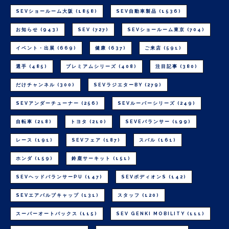
SEVショールーム大阪
(1858)
SEV自動車製品
(1536)
お知らせ
(943)
SEV
(727)
SEVショールーム東京
(704)
イベント・出展
(669)
健康
(637)
ご来店
(591)
選手
(485)
プレミアムシリーズ
(408)
注目記事
(380)
だけチャンネル
(300)
SEVラジエターBY
(279)
SEVアンダーチューナー
(256)
SEVルーパーシリーズ
(249)
自転車
(218)
トヨタ
(210)
SEVEバランサー
(199)
レース
(191)
SEVフェア
(187)
スバル
(161)
ホンダ
(159)
鈴鹿サーキット
(151)
SEVヘッドバランサーPU
(147)
SEVボディオンS
(142)
SEVエアバルブキャップ
(131)
スタッフ
(120)
スーパーオートバックス
(115)
SEV GENKI MOBILITY
(111)