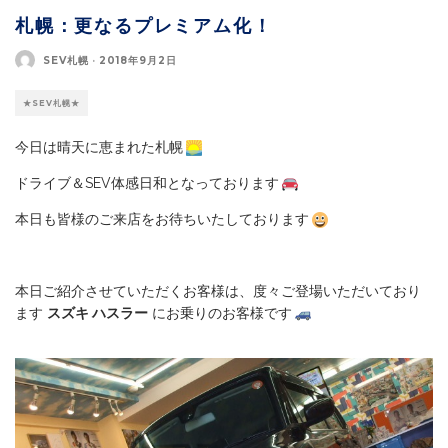
札幌：更なるプレミアム化！
SEV札幌
·
2018年9月2日
★SEV札幌★
今日は晴天に恵まれた札幌
ドライブ＆SEV体感日和となっております
本日も皆様のご来店をお待ちいたしております
本日ご紹介させていただくお客様は、度々ご登場いただいており
ます
スズキ ハスラー
にお乗りのお客様です