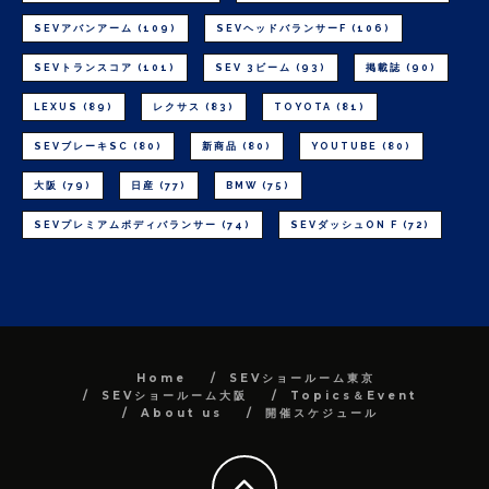
SEVアバンアーム
(109)
SEVヘッドバランサーF
(106)
SEVトランスコア
(101)
SEV 3ビーム
(93)
掲載誌
(90)
LEXUS
(89)
レクサス
(83)
TOYOTA
(81)
SEVブレーキSC
(80)
新商品
(80)
YOUTUBE
(80)
大阪
(79)
日産
(77)
BMW
(75)
SEVプレミアムボディバランサー
(74)
SEVダッシュON F
(72)
Home
SEVショールーム東京
SEVショールーム大阪
Topics＆Event
About us
開催スケジュール