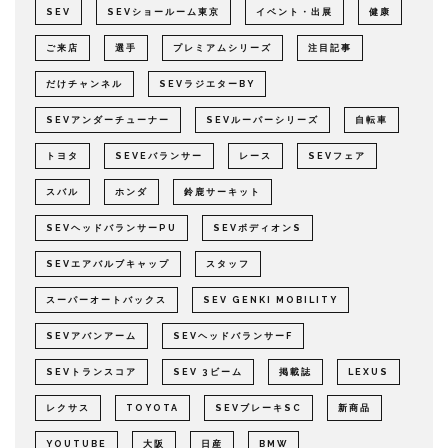
SEV
SEVショールーム東京
イベント・出展
健康
ご来店
選手
プレミアムシリーズ
注目記事
だけチャンネル
SEVラジエターBY
SEVアンダーチューナー
SEVルーパーシリーズ
自転車
トヨタ
SEVEバランサー
レース
SEVフェア
スバル
ホンダ
鈴鹿サーキット
SEVヘッドバランサーPU
SEVボディオンS
SEVエアバルブキャップ
スタッフ
スーパーオートバックス
SEV GENKI MOBILITY
SEVアバンアーム
SEVヘッドバランサーF
SEVトランスコア
SEV 3ビーム
掲載誌
LEXUS
レクサス
TOYOTA
SEVブレーキSC
新商品
YOUTUBE
大阪
日産
BMW