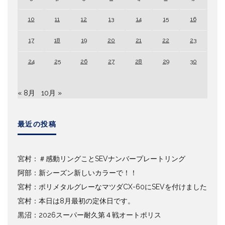
10
11
12
13
14
15
16
17
18
19
20
21
22
23
24
25
26
27
28
29
30
« 8月
10月 »
最近の投稿
宮村：＃感動リングことSEVナンバープレートリング
阿部：新シーズン新しいカラーで！！
宮村：ポリメタルグレーなマツダCX-60にSEVを付けました
宮村：本日は8月最初の定休日です。
黒沼：2026スーパー耐久第４戦オートポリス