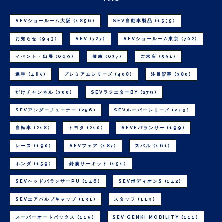
SEVショールーム大阪
(1856)
SEV自動車製品
(1535)
お知らせ
(943)
SEV
(727)
SEVショールーム東京
(702)
イベント・出展
(669)
健康
(637)
ご来店
(591)
選手
(485)
プレミアムシリーズ
(408)
注目記事
(380)
だけチャンネル
(300)
SEVラジエターBY
(279)
SEVアンダーチューナー
(256)
SEVルーパーシリーズ
(249)
自転車
(218)
トヨタ
(210)
SEVEバランサー
(199)
レース
(190)
SEVフェア
(187)
スバル
(161)
ホンダ
(159)
鈴鹿サーキット
(151)
SEVヘッドバランサーPU
(146)
SEVボディオンS
(142)
SEVエアバルブキャップ
(131)
スタッフ
(119)
スーパーオートバックス
(115)
SEV GENKI MOBILITY
(111)