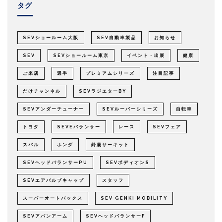
タグ
SEVショールーム大阪
SEV自動車製品
お知らせ
SEV
SEVショールーム東京
イベント・出展
健康
ご来店
選手
プレミアムシリーズ
注目記事
だけチャンネル
SEVラジエターBY
SEVアンダーチューナー
SEVルーパーシリーズ
自転車
トヨタ
SEVEバランサー
レース
SEVフェア
スバル
ホンダ
鈴鹿サーキット
SEVヘッドバランサーPU
SEVボディオンS
SEVエアバルブキャップ
スタッフ
スーパーオートバックス
SEV GENKI MOBILITY
SEVアバンアーム
SEVヘッドバランサーF