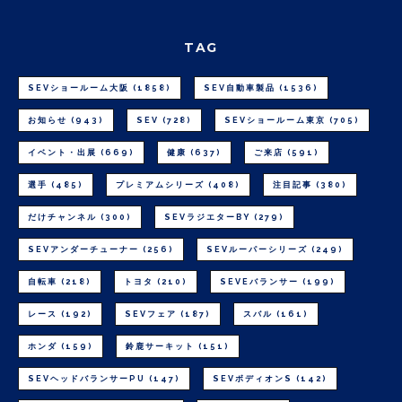
TAG
SEVショールーム大阪
(1858)
SEV自動車製品
(1536)
お知らせ
(943)
SEV
(728)
SEVショールーム東京
(705)
イベント・出展
(669)
健康
(637)
ご来店
(591)
選手
(485)
プレミアムシリーズ
(408)
注目記事
(380)
だけチャンネル
(300)
SEVラジエターBY
(279)
SEVアンダーチューナー
(256)
SEVルーパーシリーズ
(249)
自転車
(218)
トヨタ
(210)
SEVEバランサー
(199)
レース
(192)
SEVフェア
(187)
スバル
(161)
ホンダ
(159)
鈴鹿サーキット
(151)
SEVヘッドバランサーPU
(147)
SEVボディオンS
(142)