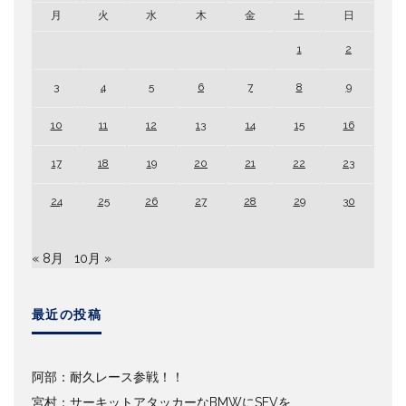
月
火
水
木
金
土
日
1
2
3
4
5
6
7
8
9
10
11
12
13
14
15
16
17
18
19
20
21
22
23
24
25
26
27
28
29
30
« 8月
10月 »
最近の投稿
阿部：耐久レース参戦！！
宮村：サーキットアタッカーなBMWにSEVを