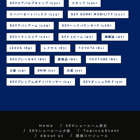
SEVエアバルブキャップ
(131)
スタッフ
(121)
スーパーオートバックス
(115)
SEV GENKI MOBILITY
(111)
SEVアバンアーム
(109)
SEVヘッドバランサーF
(106)
SEVトランスコア
(101)
SEV 3ビーム
(93)
掲載誌
(90)
LEXUS
(89)
レクサス
(83)
TOYOTA
(81)
SEVブレーキSC
(80)
新商品
(80)
YOUTUBE
(80)
大阪
(79)
BMW
(77)
日産
(77)
SEVプレミアムボディバランサー
(74)
SEVダッシュON F
(72)
Home
SEVショールーム東京
SEVショールーム大阪
Topics＆Event
About us
開催スケジュール