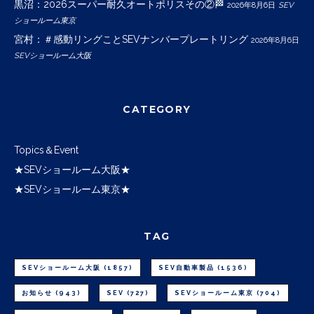
黒沼：2026スーパー耐久オートポリスその②🏁
2026年8月6日
SEV
ショールーム東京
宮村：＃感動リングことSEVナンバープレートリング
2026年8月6日
SEVショールーム大阪
CATEGORY
Topics＆Event
★SEVショールーム大阪★
★SEVショールーム東京★
TAG
SEVショールーム大阪
(1857)
SEV自動車製品
(1536)
お知らせ
(943)
SEV
(727)
SEVショールーム東京
(704)