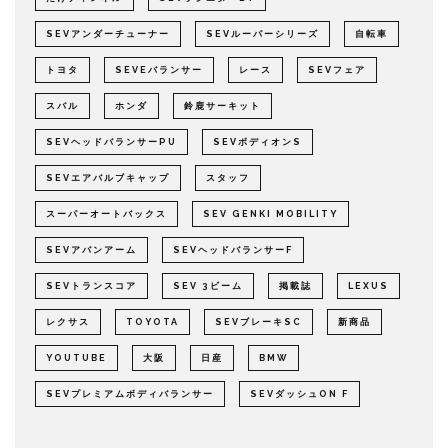
SEVアンダーチューナー
SEVルーパーシリーズ
自転車
トヨタ
SEVEバランサー
レース
SEVフェア
スバル
ホンダ
鈴鹿サーキット
SEVヘッドバランサーPU
SEVボディオンS
SEVエアバルブキャップ
スタッフ
スーパーオートバックス
SEV GENKI MOBILITY
SEVアバンアーム
SEVヘッドバランサーF
SEVトランスコア
SEV 3ビーム
掲載誌
LEXUS
レクサス
TOYOTA
SEVブレーキSC
新商品
YOUTUBE
大阪
日産
BMW
SEVプレミアムボディバランサー
SEVダッシュON F