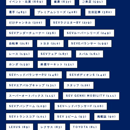
イベント・出展
(669)
健康
(637)
ご来店
(591)
選手
(485)
プレミアムシリーズ
(408)
注目記事
(380)
だけチャンネル
(300)
SEVラジエターBY
(279)
SEVアンダーチューナー
(256)
SEVルーパーシリーズ
(249)
自転車
(218)
トヨタ
(210)
SEVEバランサー
(199)
レース
(191)
SEVフェア
(187)
スバル
(161)
ホンダ
(159)
鈴鹿サーキット
(151)
SEVヘッドバランサーPU
(146)
SEVボディオンS
(142)
SEVエアバルブキャップ
(131)
スタッフ
(120)
スーパーオートバックス
(115)
SEV GENKI MOBILITY
(111)
SEVアバンアーム
(109)
SEVヘッドバランサーF
(106)
SEVトランスコア
(101)
SEV 3ビーム
(93)
掲載誌
(90)
LEXUS
(89)
レクサス
(83)
TOYOTA
(81)