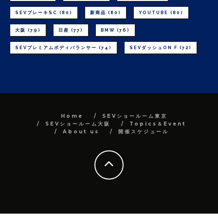
SEVブレーキSC
(80)
新商品
(80)
YOUTUBE
(80)
大阪
(79)
日産
(77)
BMW
(76)
SEVプレミアムボディバランサー
(74)
SEVダッシュON F
(72)
Home
SEVショールーム東京
SEVショールーム大阪
Topics＆Event
About us
開催スケジュール