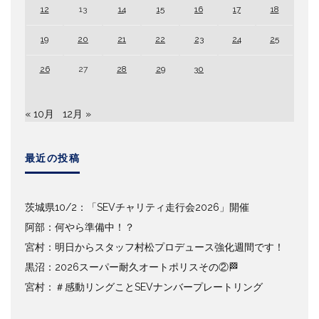
12
13
14
15
16
17
18
19
20
21
22
23
24
25
26
27
28
29
30
« 10月
12月 »
最近の投稿
茨城県10/2：「SEVチャリティ走行会2026」開催
阿部：何やら準備中！？
宮村：明日からスタッフ村松プロデュース強化週間です！
黒沼：2026スーパー耐久オートポリスその②🏁
宮村：＃感動リングことSEVナンバープレートリング