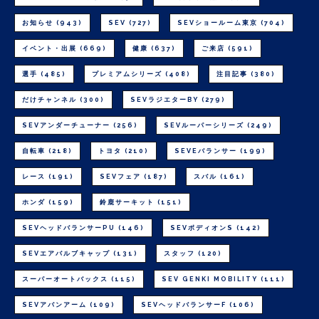
お知らせ
(943)
SEV
(727)
SEVショールーム東京
(704)
イベント・出展
(669)
健康
(637)
ご来店
(591)
選手
(485)
プレミアムシリーズ
(408)
注目記事
(380)
だけチャンネル
(300)
SEVラジエターBY
(279)
SEVアンダーチューナー
(256)
SEVルーパーシリーズ
(249)
自転車
(218)
トヨタ
(210)
SEVEバランサー
(199)
レース
(191)
SEVフェア
(187)
スバル
(161)
ホンダ
(159)
鈴鹿サーキット
(151)
SEVヘッドバランサーPU
(146)
SEVボディオンS
(142)
SEVエアバルブキャップ
(131)
スタッフ
(120)
スーパーオートバックス
(115)
SEV GENKI MOBILITY
(111)
SEVアバンアーム
(109)
SEVヘッドバランサーF
(106)