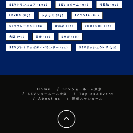
SEVトランスコア
(101)
SEV 3ビーム
(93)
掲載誌
(90)
LEXUS
(89)
レクサス
(83)
TOYOTA
(81)
SEVブレーキSC
(80)
新商品
(80)
YOUTUBE
(80)
大阪
(79)
日産
(77)
BMW
(76)
SEVプレミアムボディバランサー
(74)
SEVダッシュON F
(72)
Home
SEVショールーム東京
SEVショールーム大阪
Topics＆Event
About us
開催スケジュール