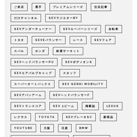
ご来店
選手
プレミアムシリーズ
注目記事
だけチャンネル
SEVラジエターBY
SEVアンダーチューナー
SEVルーパーシリーズ
自転車
トヨタ
SEVEバランサー
レース
SEVフェア
スバル
ホンダ
鈴鹿サーキット
SEVヘッドバランサーPU
SEVボディオンS
SEVエアバルブキャップ
スタッフ
スーパーオートバックス
SEV GENKI MOBILITY
SEVアバンアーム
SEVヘッドバランサーF
SEVトランスコア
SEV 3ビーム
掲載誌
LEXUS
レクサス
TOYOTA
SEVブレーキSC
新商品
YOUTUBE
大阪
日産
BMW