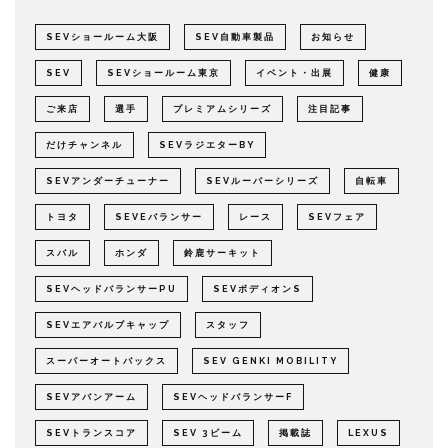
SEVショールーム大阪
SEV自動車製品
お知らせ
SEV
SEVショールーム東京
イベント・出展
健康
ご来店
選手
プレミアムシリーズ
注目記事
だけチャンネル
SEVラジエターBY
SEVアンダーチューナー
SEVルーパーシリーズ
自転車
トヨタ
SEVEバランサー
レース
SEVフェア
スバル
ホンダ
鈴鹿サーキット
SEVヘッドバランサーPU
SEVボディオンS
SEVエアバルブキャップ
スタッフ
スーパーオートバックス
SEV GENKI MOBILITY
SEVアバンアーム
SEVヘッドバランサーF
SEVトランスコア
SEV 3ビーム
掲載誌
LEXUS