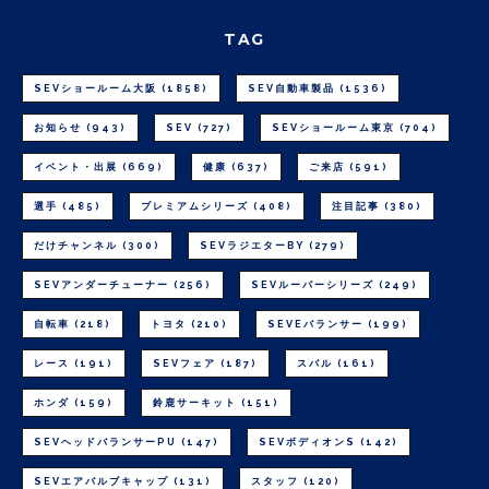
TAG
SEVショールーム大阪
(1858)
SEV自動車製品
(1536)
お知らせ
(943)
SEV
(727)
SEVショールーム東京
(704)
イベント・出展
(669)
健康
(637)
ご来店
(591)
選手
(485)
プレミアムシリーズ
(408)
注目記事
(380)
だけチャンネル
(300)
SEVラジエターBY
(279)
SEVアンダーチューナー
(256)
SEVルーパーシリーズ
(249)
自転車
(218)
トヨタ
(210)
SEVEバランサー
(199)
レース
(191)
SEVフェア
(187)
スバル
(161)
ホンダ
(159)
鈴鹿サーキット
(151)
SEVヘッドバランサーPU
(147)
SEVボディオンS
(142)
SEVエアバルブキャップ
(131)
スタッフ
(120)