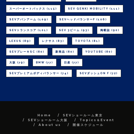
スーパーオートバックス
(115)
SEV GENKI MOBILITY
(111)
SEVアバンアーム
(109)
SEVヘッドバランサーF
(106)
SEVトランスコア
(101)
SEV 3ビーム
(93)
掲載誌
(90)
LEXUS
(89)
レクサス
(83)
TOYOTA
(81)
SEVブレーキSC
(80)
新商品
(80)
YOUTUBE
(80)
大阪
(79)
BMW
(77)
日産
(77)
SEVプレミアムボディバランサー
(74)
SEVダッシュON F
(72)
Home
SEVショールーム東京
SEVショールーム大阪
Topics＆Event
About us
開催スケジュール