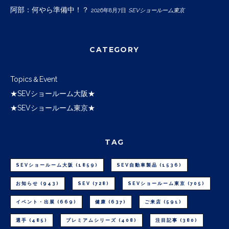
阿部：何やら準備中！？
2026年8月7日
SEVショールーム東京
CATEGORY
Topics＆Event
★SEVショールーム大阪★
★SEVショールーム東京★
TAG
SEVショールーム大阪
(1859)
SEV自動車製品
(1536)
お知らせ
(943)
SEV
(728)
SEVショールーム東京
(705)
イベント・出展
(669)
健康
(637)
ご来店
(591)
選手
(485)
プレミアムシリーズ
(408)
注目記事
(380)