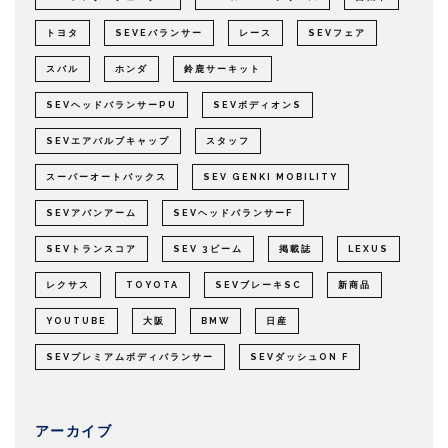
トヨタ
SEVEバランサー
レース
SEVフェア
スバル
ホンダ
鈴鹿サーキット
SEVヘッドバランサーPU
SEVボディオンS
SEVエアバルブキャップ
スタッフ
スーパーオートバックス
SEV GENKI MOBILITY
SEVアバンアーム
SEVヘッドバランサーF
SEVトランスコア
SEV 3ビーム
掲載誌
LEXUS
レクサス
TOYOTA
SEVブレーキSC
新商品
YOUTUBE
大阪
BMW
日産
SEVプレミアムボディバランサー
SEVダッシュON F
アーカイブ