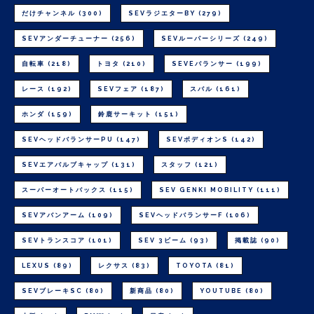
だけチャンネル
(300)
SEVラジエターBY
(279)
SEVアンダーチューナー
(256)
SEVルーパーシリーズ
(249)
自転車
(218)
トヨタ
(210)
SEVEバランサー
(199)
レース
(192)
SEVフェア
(187)
スバル
(161)
ホンダ
(159)
鈴鹿サーキット
(151)
SEVヘッドバランサーPU
(147)
SEVボディオンS
(142)
SEVエアバルブキャップ
(131)
スタッフ
(121)
スーパーオートバックス
(115)
SEV GENKI MOBILITY
(111)
SEVアバンアーム
(109)
SEVヘッドバランサーF
(106)
SEVトランスコア
(101)
SEV 3ビーム
(93)
掲載誌
(90)
LEXUS
(89)
レクサス
(83)
TOYOTA
(81)
SEVブレーキSC
(80)
新商品
(80)
YOUTUBE
(80)