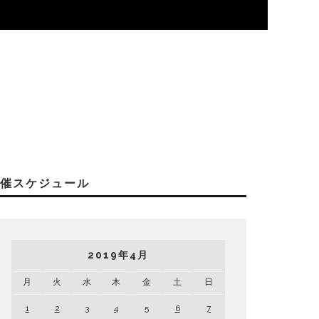
開催スケジュール
2019年4月
月
火
水
木
金
土
日
1
2
3
4
5
6
7