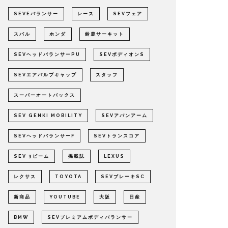
SEVEバランサー
レース
SEVフェア
スバル
ホンダ
鈴鹿サーキット
SEVヘッドバランサーPU
SEVボディオンS
SEVエアバルブキャップ
スタッフ
スーパーオートバックス
SEV GENKI MOBILITY
SEVアバンアーム
SEVヘッドバランサーF
SEVトランスコア
SEV 3ビーム
掲載誌
LEXUS
レクサス
TOYOTA
SEVブレーキSC
新商品
YOUTUBE
大阪
日産
BMW
SEVプレミアムボディバランサー