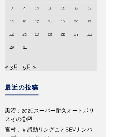
8
9
10
11
12
13
14
15
16
17
18
19
20
21
22
23
24
25
26
27
28
29
30
« 3月
5月 »
最近の投稿
黒沼：2026スーパー耐久オートポリ
スその②🏁
宮村：＃感動リングことSEVナンバ