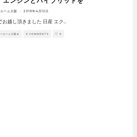
：エンジンとハイブリットを
ールーム大阪
·
2019年4月12日
でお越し頂きました 日産 エク
...
ョールーム大阪★
0 COMMENTS
0