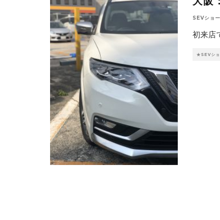
大阪
SEVショ
初来店
★SEVシ