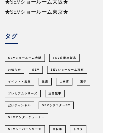
★SEVショールーム大阪★
★SEVショールーム東京★
タグ
SEVショールーム大阪
SEV自動車製品
お知らせ
SEV
SEVショールーム東京
イベント・出展
健康
ご来店
選手
プレミアムシリーズ
注目記事
だけチャンネル
SEVラジエターBY
SEVアンダーチューナー
SEVルーパーシリーズ
自転車
トヨタ