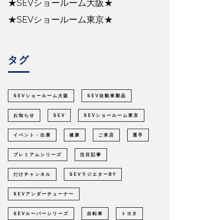
★SEVショールーム大阪★
★SEVショールーム東京★
タグ
SEVショールーム大阪
SEV自動車製品
お知らせ
SEV
SEVショールーム東京
イベント・出展
健康
ご来店
選手
プレミアムシリーズ
注目記事
だけチャンネル
SEVラジエターBY
SEVアンダーチューナー
SEVルーパーシリーズ
自転車
トヨタ